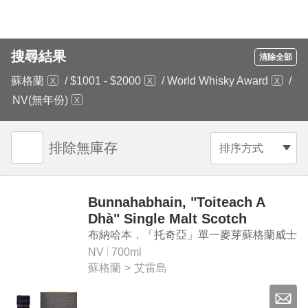
搜尋結果
清除全部
蘇格蘭
/
$1001 - $2000
/
World Whisky Award
/
NV(無年份)
排除無庫存
排序方式
Bunnahabhain, "Toiteach A
Dhà" Single Malt Scotch
Whisky
布納哈本．「托奇亞」單一麥芽蘇格蘭威士
忌
NV
700ml
蘇格蘭
>
艾雷島