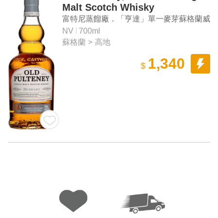
Malt Scotch Whisky
富特尼蒸餾廠．「亨達」單一麥芽蘇格蘭威
士忌
NV
700ml
蘇格蘭
>
高地
1,340
$