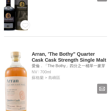
Arran, 'The Bothy" Quarter
Cask Cask Strength Single Malt
Scotch Whisky
愛倫．「The Bothy」四分之一桶單一麥芽
蘇格蘭威士忌原酒
NV
700ml
蘇格蘭
>
島嶼區