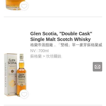
Glen Scotia, "Double Cask"
Single Malt Scotch Whisky
格蘭帝蒸餾廠．「雙桶」單一麥芽蘇格蘭威
士忌
NV
700ml
蘇格蘭
>
坎培爾鎮