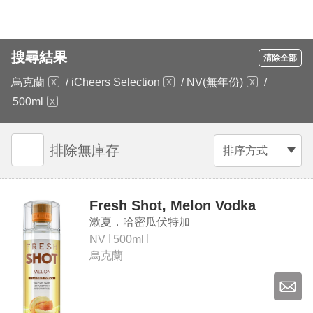
搜尋結果
清除全部
烏克蘭
/
iCheers Selection
/
NV(無年份)
/
500ml
排除無庫存
排序方式
Fresh Shot, Melon Vodka
漱夏．哈密瓜伏特加
NV
500ml
烏克蘭