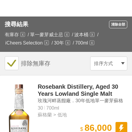
搜尋結果
清除全部
有庫存
/
單一麥芽威士忌
/
波本桶
/
iCheers Selection
/
30年
/
700ml
排除無庫存
排序方式
Rosebank Distillery, Aged 30
Years Lowland Single Malt
Scotch Whisky Release 1
玫瑰河畔蒸餾廠．30年低地單一麥芽蘇格
蘭威士忌 第一版
30
700ml
蘇格蘭
>
低地
86,000
$