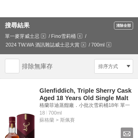
搜尋結果
清除全部
單一麥芽威士忌
/
Fino雪莉桶
/
2024 TW.WA 酒訊雜誌威士忌大賞
/
700ml
排除無庫存
排序方式
Glenfiddich, Triple Sherry Cask
Aged 18 Years Old Single Malt
Scotch Whisky
格蘭菲迪蒸餾廠．小批次雪莉桶18年 單一
麥芽蘇格蘭威士忌
18
700ml
蘇格蘭
>
斯佩賽