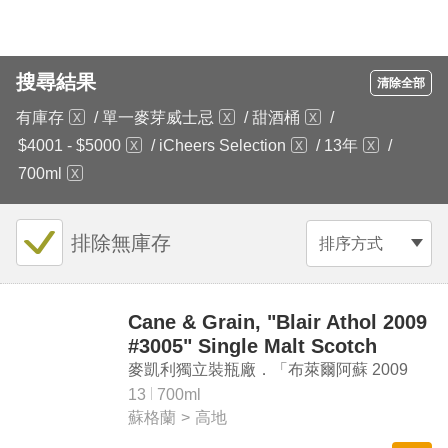
搜尋結果
清除全部
有庫存
/
單一麥芽威士忌
/
甜酒桶
/
$4001 - $5000
/
iCheers Selection
/
13年
/
700ml
排除無庫存
排序方式
Cane & Grain, "Blair Athol 2009
#3005" Single Malt Scotch
Whisky Cask Strength
麥凱利獨立裝瓶廠．「布萊爾阿蘇 2009
#3005」單一麥芽蘇格蘭威士忌原酒
13
700ml
蘇格蘭
>
高地