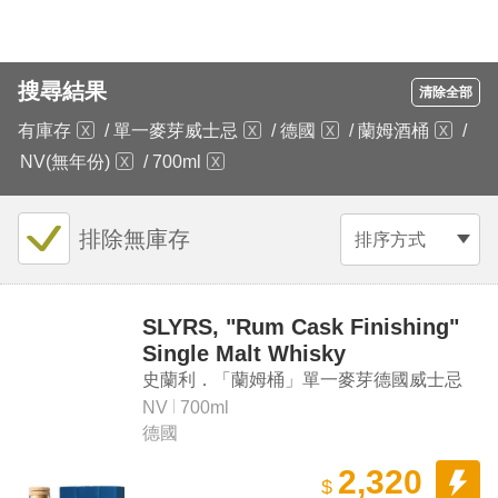
搜尋結果
清除全部
有庫存
/
單一麥芽威士忌
/
德國
/
蘭姆酒桶
/
NV(無年份)
/
700ml
排除無庫存
排序方式
SLYRS, "Rum Cask Finishing"
Single Malt Whisky
史蘭利．「蘭姆桶」單一麥芽德國威士忌
NV
700ml
德國
2,320
$