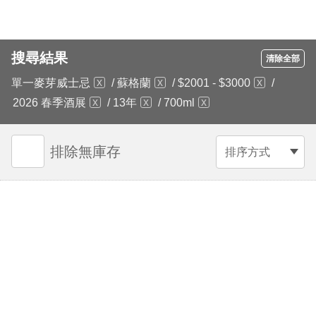
搜尋結果
清除全部
單一麥芽威士忌
/
蘇格蘭
/
$2001 - $3000
/
2026 春季酒展
/
13年
/
700ml
排除無庫存
排序方式