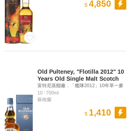
4,850
$
Old Pulteney, "Flotilla 2012" 10
Years Old Single Malt Scotch
Whisky
富特尼蒸餾廠．「艦隊2012」10年單一麥
芽蘇格蘭威士忌
10
700ml
蘇格蘭
1,410
$