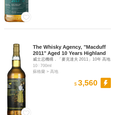
The Whisky Agency, "Macduff
2011" Aged 10 Years Highland
Single Malt Scotch Whisky
威士忌機構．「麥克達夫 2011」10年 高地
單一麥芽蘇格蘭威士忌
10
700ml
蘇格蘭
>
高地
3,560
$