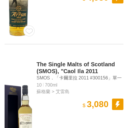
The Single Malts of Scotland
(SMOS), "Caol Ila 2011
#300156" Single Malt Scotch
SMOS．「卡爾里拉 2011 #300156」單一
Whisky
麥芽蘇格蘭威士忌（台灣限定單桶）
10
700ml
蘇格蘭
>
艾雷島
3,080
$