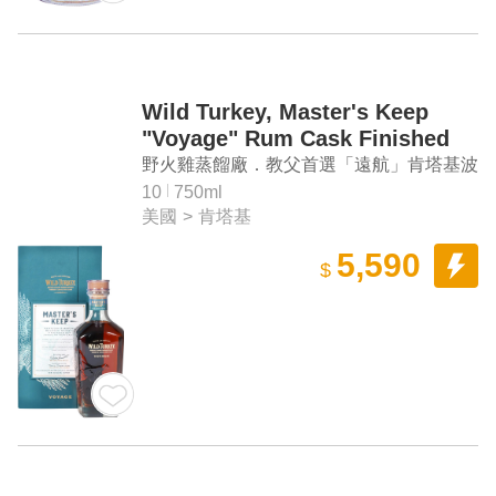
Wild Turkey, Master's Keep
"Voyage" Rum Cask Finished
Kentucky Straight Bourbon
野火雞蒸餾廠．教父首選「遠航」肯塔基波
Whiskey
本純威士忌
10
750ml
美國
>
肯塔基
5,590
$