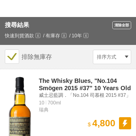
搜尋結果
清除全部
快速到貨酒款
/
有庫存
/
10年
排除無庫存
排序方式
The Whisky Blues, "No.104
Smögen 2015 #37" 10 Years Old
Single Malt Swedish Whisky
威士忌藍調．「No.104 司慕根 2015 #37」
10年 單一麥芽瑞典威士忌
10
700ml
瑞典
4,800
$