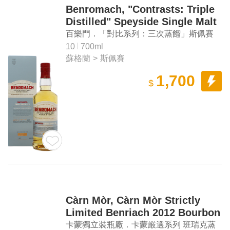
Benromach, "Contrasts: Triple
Distilled" Speyside Single Malt
Scotch Whisky
百樂門．「對比系列：三次蒸餾」斯佩賽
單一麥芽蘇格蘭威士忌
10
700ml
蘇格蘭
>
斯佩賽
1,700
$
Càrn Mòr, Càrn Mòr Strictly
Limited Benriach 2012 Bourbon
Barrel Single Malt Scotch
卡蒙獨立裝瓶廠．卡蒙嚴選系列 班瑞克蒸