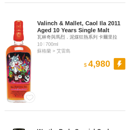
Valinch & Mallet, Caol Ila 2011
Aged 10 Years Single Malt
Scotch Whisky
瓦林奇與馬烈．泥煤狂熱系列 卡爾里拉
2011 10年單一麥芽蘇格蘭威士忌
10
700ml
蘇格蘭
>
艾雷島
4,980
$