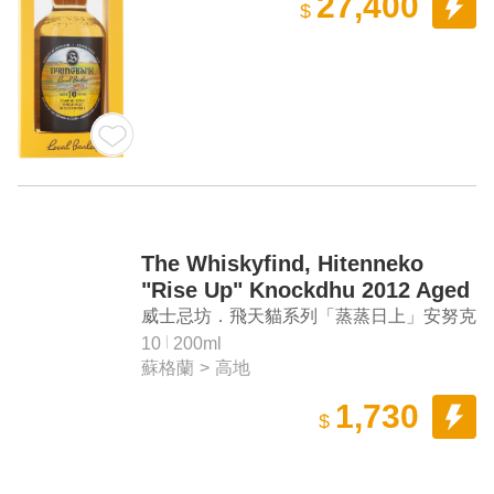
27,400
$
The Whiskyfind, Hitenneko
"Rise Up" Knockdhu 2012 Aged
10 Years Single Malt Scotch
威士忌坊．飛天貓系列「蒸蒸日上」安努克
Whisky (2023 New Year Gift
2012 10年單一麥芽蘇格蘭威士忌（2023兔
10
200ml
Box)
蘇格蘭
>
高地
年禮盒）
1,730
$