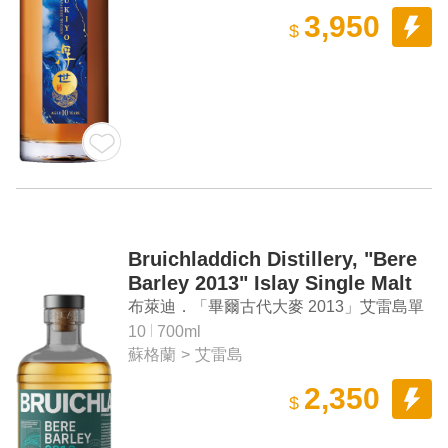
3,950
$
Bruichladdich Distillery, "Bere
Barley 2013" Islay Single Malt
Scotch Whisky
布萊迪．「畢爾古代大麥 2013」艾雷島單
一麥芽蘇格蘭威士忌
10
700ml
蘇格蘭
>
艾雷島
2,350
$