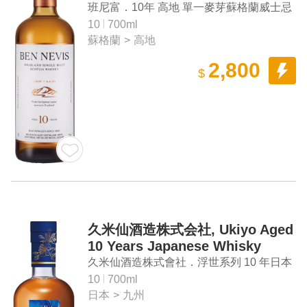
Whisky (New Edition)
班尼富．10年 高地 單一麥芽蘇格蘭威士忌
（新版）
10
700ml
蘇格蘭
>
高地
2,800
$
久米仙酒造株式会社, Ukiyo Aged
10 Years Japanese Whisky
(Blue Label)
久米仙酒造株式會社．浮世系列 10 年日本
威士忌（藍標）
10
700ml
日本
>
九州