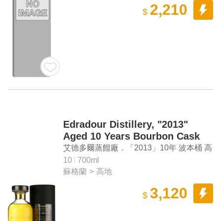
2,210
$
Edradour Distillery, "2013"
Aged 10 Years Bourbon Cask
Matured Highland Single Malt
艾德多爾蒸餾廠．「2013」10年 波本桶 高
Scotch Whisky
地單一麥芽蘇格蘭威士忌
10
700ml
蘇格蘭
>
高地
3,120
$