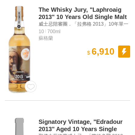
The Whisky Jury, "Laphroaig
2013" 10 Years Old Single Malt
Scotch Whisky
威士忌陪審團．「拉弗格 2013」10年單一
麥芽蘇格蘭威士忌
10
700ml
蘇格蘭
6,910
$
Signatory Vintage, "Edradour
2013" Aged 10 Years Single