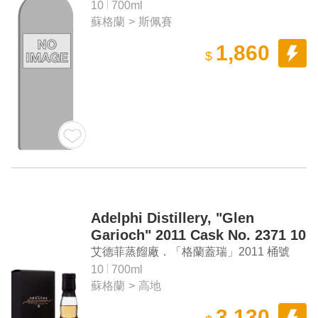
格蘭威士忌
10
700ml
蘇格蘭
>
斯佩賽
1,860
$
Adelphi Distillery, "Glen
Garioch" 2011 Cask No. 2371 10
Years Old Single Malt Scotch
艾德菲蒸餾廠．「格蘭蓋瑞」2011 桶號
Whisky
#2371 10年單一麥芽蘇格蘭威士忌
10
700ml
蘇格蘭
>
高地
3,130