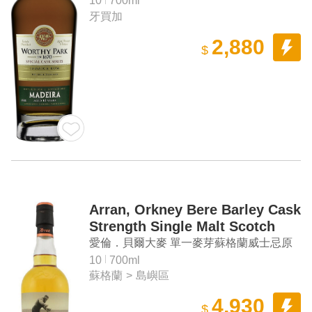
10
700ml
牙買加
2,880
$
Arran, Orkney Bere Barley Cask
Strength Single Malt Scotch
Whisky
愛倫．貝爾大麥 單一麥芽蘇格蘭威士忌原
酒
10
700ml
蘇格蘭
>
島嶼區
4,930
$