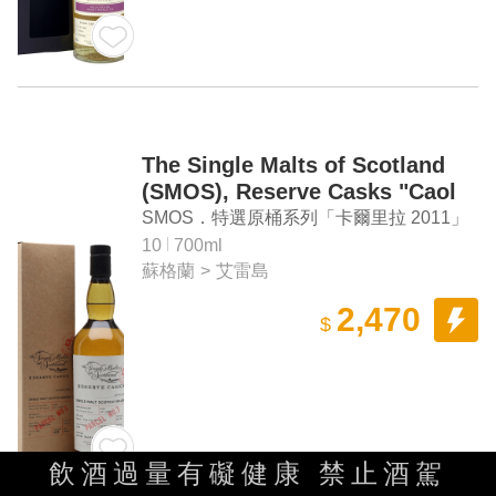
The Single Malts of Scotland
(SMOS), Reserve Casks "Caol
Ila 2011" Single Malt Scotch
SMOS．特選原桶系列「卡爾里拉 2011」
Whisky
單一麥芽蘇格蘭威士忌
10
700ml
蘇格蘭
>
艾雷島
2,470
$
飲酒過量有礙健康 禁止酒駕