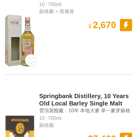
Whisky
餾廠 2012 單一麥芽蘇格蘭威士忌（原酒）
10
700ml
蘇格蘭
>
斯佩賽
2,670
$
Springbank Distillery, 10 Years
Old Local Barley Single Malt
Scotch Whisky
雲頂蒸餾廠．10年 本地大麥 單一麥芽蘇格
蘭威士忌
10
700ml
蘇格蘭