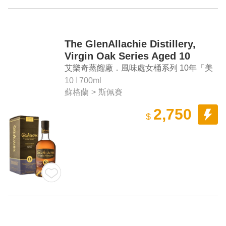
The GlenAllachie Distillery,
Virgin Oak Series Aged 10
Years "Chinquapin Oak Finish"
艾樂奇蒸餾廠．風味處女桶系列 10年「美
Speyside Single Malt Scotch
國黃橡木桶」單一麥芽蘇格蘭威士忌
10
700ml
Whisky
蘇格蘭
>
斯佩賽
2,750
$