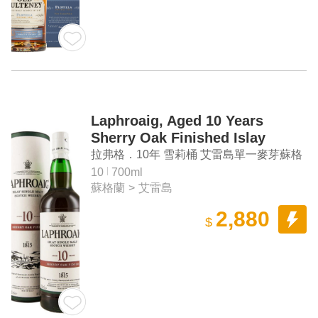
Laphroaig, Aged 10 Years
Sherry Oak Finished Islay
Single Malt Scotch Whisky
拉弗格．10年 雪莉桶 艾雷島單一麥芽蘇格
蘭威士忌
10
700ml
蘇格蘭
>
艾雷島
2,880
$