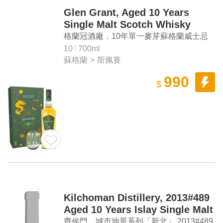
Glen Grant, Aged 10 Years
Single Malt Scotch Whisky
(Year of Dragon Gift Box)
格蘭冠酒廠．10年單一麥芽蘇格蘭威士忌
（龍年禮盒）
10
700ml
蘇格蘭
>
斯佩賽
990
$
Kilchoman Distillery, 2013#489
Aged 10 Years Islay Single Malt
Scotch Whisky
齊侯門．城市地景系列「新北」 2013#489