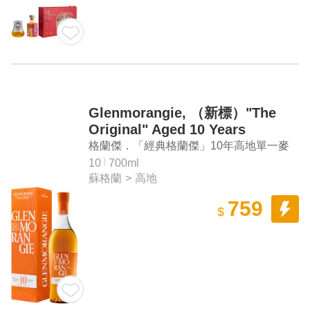
Glenmorangie, （新標）"The
Original" Aged 10 Years
Highland Single Malt Scotch
格蘭傑．「經典格蘭傑」10年高地單一麥
Whisky
芽蘇格蘭威士忌
10
700ml
蘇格蘭
>
高地
759
$