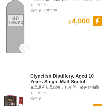
10年 艾雷島單一麥芽蘇格蘭威士忌
10
700ml
蘇格蘭
>
艾雷島
4,000
$
Clynelish Distillery, Aged 10
Years Single Malt Scotch
Whisky (2023 Special Release)
克里尼利基蒸餾廠．10年單一麥芽蘇格蘭
威士忌（2023年度臻選）
10
700ml
蘇格蘭