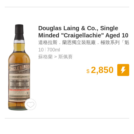
Douglas Laing & Co., Single
Minded "Craigellachie" Aged 10
Years Cask Strength Speyside
道格拉斯．蘭恩獨立裝瓶廠．極致系列「魁
Single Malt Scotch Whisky
列奇」10年 斯佩賽單一麥芽蘇格蘭威士忌
10
700ml
蘇格蘭
>
斯佩賽
原酒
2,850
$