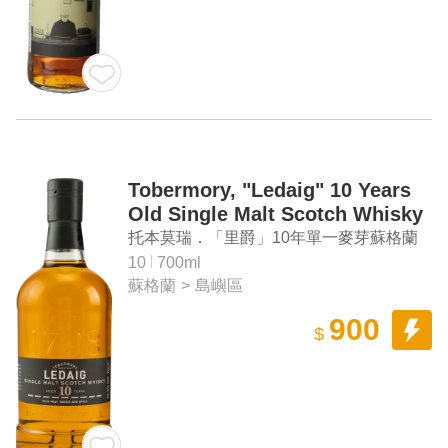
Tobermory, "Ledaig" 10 Years
Old Single Malt Scotch Whisky
托本莫瑞．「里爵」10年單一麥芽蘇格蘭
威士忌
10
700ml
蘇格蘭
>
島嶼區
900
$