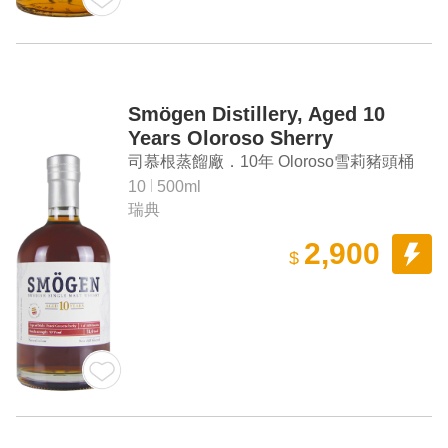
Smögen Distillery, Aged 10
Years Oloroso Sherry
Hogshead Single Malt Swedish
司慕根蒸餾廠．10年 Oloroso雪莉豬頭桶
Whisky
單一麥芽瑞典威士忌
10
500ml
瑞典
2,900
$