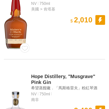
威士忌
NV
750ml
美國
>
肯塔基
2,010
$
Hope Distillery, "Musgrave"
Pink Gin
希望蒸餾廠．「馬斯格雷夫」粉紅琴酒
NV
750ml
南非