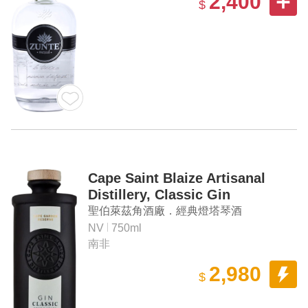
2,400
$
Cape Saint Blaize Artisanal
Distillery, Classic Gin
聖伯萊茲角酒廠．經典燈塔琴酒
NV
750ml
南非
2,980
$