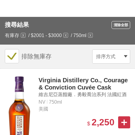
搜尋結果
清除全部
有庫存
/
$2001 - $3000
/
750ml
排除無庫存
排序方式
Virginia Distillery Co., Courage
& Conviction Cuvée Cask
Single Malt American Whisky
維吉尼亞蒸餾廠．勇毅喬治系列 法國紅酒
桶 單一麥芽美國威士忌
NV
750ml
美國
2,250
$