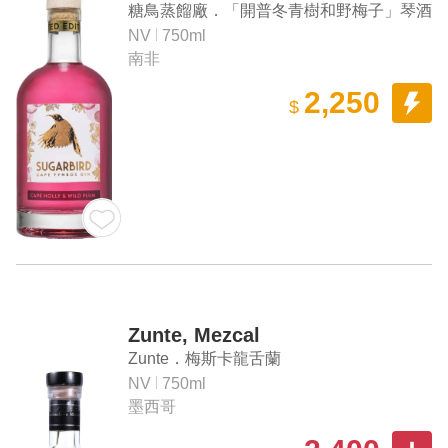
糖鳥蒸餾廠．「開普冬青樹和野梅子」琴酒
NV
750ml
南非
2,250
$
Zunte, Mezcal
Zunte．梅斯卡龍舌蘭
NV
750ml
墨西哥