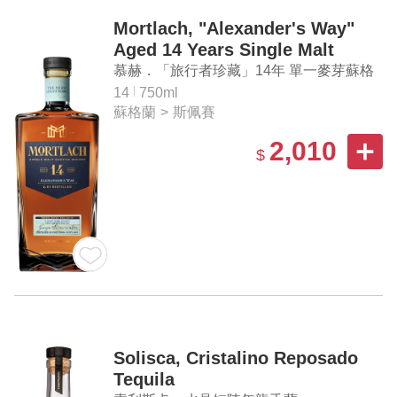
Mortlach, "Alexander's Way"
Aged 14 Years Single Malt
Scotch Whisky
慕赫．「旅行者珍藏」14年 單一麥芽蘇格
蘭威士忌
14
750ml
蘇格蘭
>
斯佩賽
2,010
$
Solisca, Cristalino Reposado
Tequila