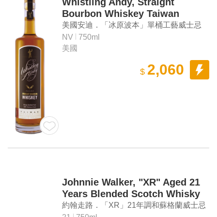
Whistling Andy, Straight
Bourbon Whiskey Taiwan
Exclusive
美國安迪．「冰原波本」單桶工藝威士忌
#160023 台灣限定
NV
750ml
美國
2,060
$
Johnnie Walker, "XR" Aged 21
Years Blended Scotch Whisky
約翰走路．「XR」21年調和蘇格蘭威士忌