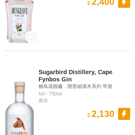
2,400
$
Sugarbird Distillery, Cape
Fynbos Gin
糖鳥蒸餾廠．開普細灌木系列 琴酒
NV
750ml
南非
2,130
$