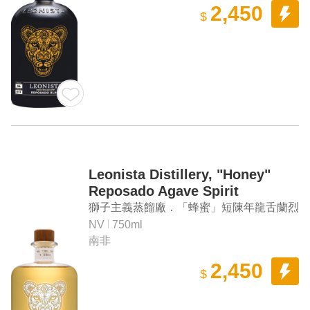
2,450
$
Leonista Distillery, "Honey"
Reposado Agave Spirit
獅子主義蒸餾廠．「蜂蜜」短陳年龍舌蘭烈
酒
NV
750ml
南非
2,450
$