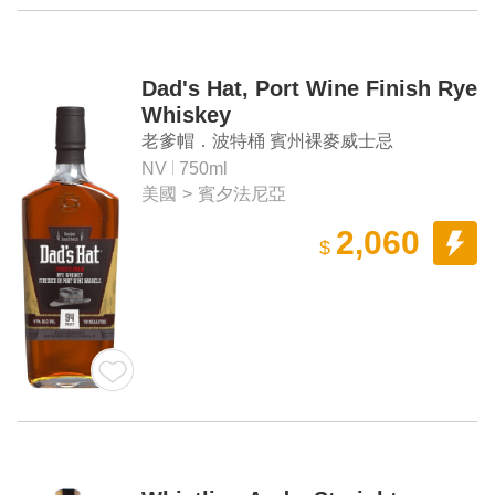
Dad's Hat, Port Wine Finish Rye
Whiskey
老爹帽．波特桶 賓州裸麥威士忌
NV
750ml
美國
>
賓夕法尼亞
2,060
$