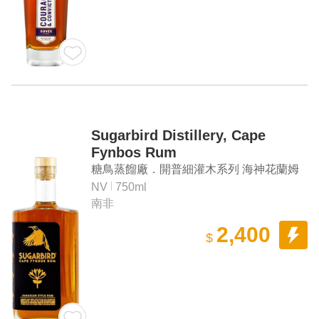
Sugarbird Distillery, Cape
Fynbos Rum
糖鳥蒸餾廠．開普細灌木系列 海神花蘭姆
酒
NV
750ml
南非
2,400
$