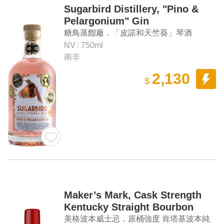
Sugarbird Distillery, "Pino &
Pelargonium" Gin
糖鳥蒸餾廠．「皮諾和天竺葵」琴酒
NV
750ml
南非
2,130
$
Maker’s Mark, Cask Strength
Kentucky Straight Bourbon
Whisky
美格波本威士忌．原桶強度 肯塔基波本純