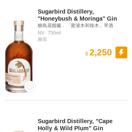
Sugarbird Distillery,
"Honeybush & Moringa" Gin
糖鳥蒸餾廠．「蜜灌木和辣木」琴酒
NV
750ml
南非
2,250
$
Sugarbird Distillery, "Cape
Holly & Wild Plum" Gin