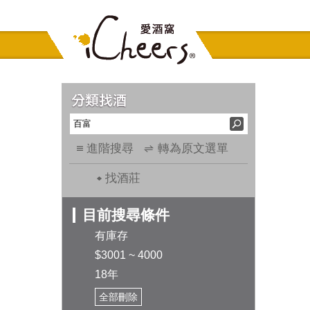
進階搜尋
轉為原文選單
找酒莊
目前搜尋條件
有庫存
$3001 ~ 4000
18年
全部刪除