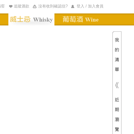
酒窖
追蹤酒款
沒有收到確認信?
登入 / 加入會員
清單內
總價