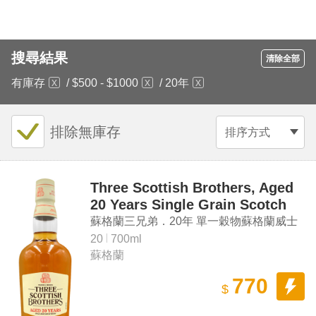
搜尋結果
清除全部
有庫存
/
$500 - $1000
/
20年
排除無庫存
排序方式
Three Scottish Brothers, Aged
20 Years Single Grain Scotch
Whisky
蘇格蘭三兄弟．20年 單一穀物蘇格蘭威士
忌
20
700ml
蘇格蘭
770
$