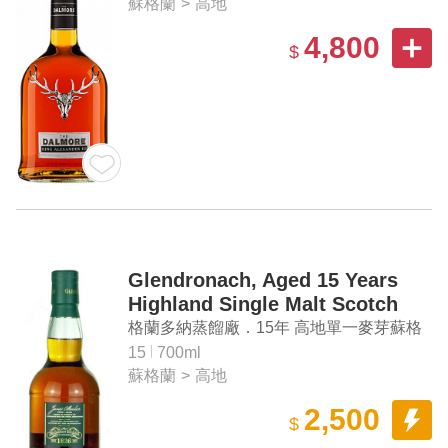
蘇格蘭
>
高地
4,800
$
Glendronach, Aged 15 Years
Highland Single Malt Scotch
Whisky
格蘭多納蒸餾廠．15年 高地單一麥芽蘇格
蘭威士忌
15
700ml
蘇格蘭
>
高地
2,500
$