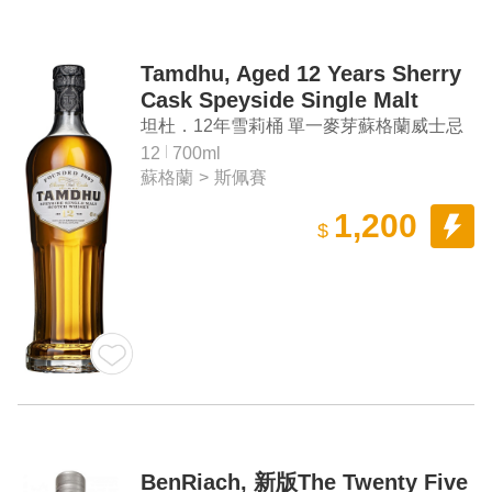
Tamdhu, Aged 12 Years Sherry
Cask Speyside Single Malt
Scotch Whisky
坦杜．12年雪莉桶 單一麥芽蘇格蘭威士忌
12
700ml
蘇格蘭
>
斯佩賽
1,200
$
BenRiach, 新版The Twenty Five