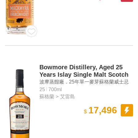
Bowmore Distillery, Aged 25
Years Islay Single Malt Scotch
Whisky
波摩蒸餾廠．25年單一麥芽蘇格蘭威士忌
25
700ml
蘇格蘭
>
艾雷島
17,496
$