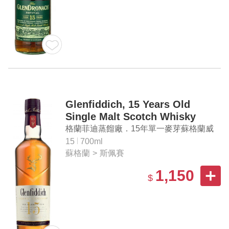
Glenfiddich, 15 Years Old
Single Malt Scotch Whisky
格蘭菲迪蒸餾廠．15年單一麥芽蘇格蘭威
士忌
15
700ml
蘇格蘭
>
斯佩賽
1,150
$