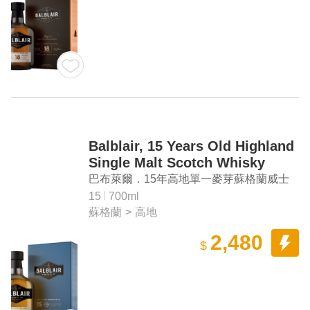
Balblair, 15 Years Old Highland
Single Malt Scotch Whisky
巴布萊爾．15年高地單一麥芽蘇格蘭威士
忌
15
700ml
蘇格蘭
>
高地
2,480
$