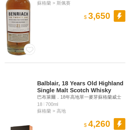
蘇格蘭
>
斯佩賽
3,650
$
Balblair, 18 Years Old Highland
Single Malt Scotch Whisky
巴布萊爾．18年高地單一麥芽蘇格蘭威士
忌
18
700ml
蘇格蘭
>
高地
4,260
$