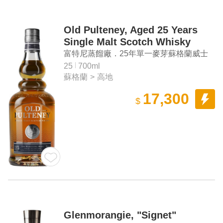
Old Pulteney, Aged 25 Years
Single Malt Scotch Whisky
富特尼蒸餾廠．25年單一麥芽蘇格蘭威士
忌
25
700ml
蘇格蘭
>
高地
17,300
$
Glenmorangie, "Signet"