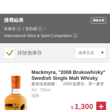
搜尋結果
清除全部
有庫存
/
雪莉桶
/
International Wine & Spirit Competition
排除無庫存
排序方式
Mackmyra, "2008 Brukswhisky"
Swedish Single Malt Whisky
麥格瑞蒸餾廠．「2008 藍磨坊」單一麥芽
瑞典威士忌
NV
700ml
瑞典
1,300
$