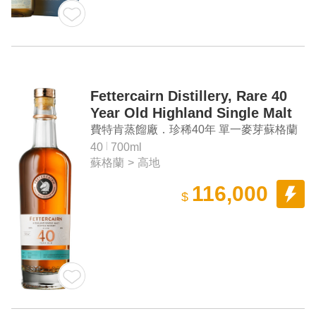
Fettercairn Distillery, Rare 40
Year Old Highland Single Malt
Scotch Whisky
費特肯蒸餾廠．珍稀40年 單一麥芽蘇格蘭
威士忌
40
700ml
蘇格蘭
>
高地
116,000
$