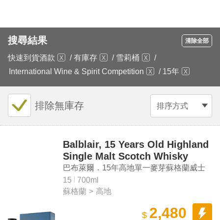
搜尋結果
清除全部
快速到貨酒款
/
有庫存
/
雪莉桶
/
International Wine & Spirit Competition
/
15年
排除無庫存
排序方式
Balblair, 15 Years Old Highland
Single Malt Scotch Whisky
巴布萊爾．15年高地單一麥芽蘇格蘭威士
忌
15
700ml
蘇格蘭
>
高地
2,480
$