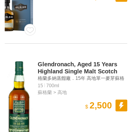
Glendronach, Aged 15 Years
Highland Single Malt Scotch
Whisky
格蘭多納蒸餾廠．15年 高地單一麥芽蘇格
蘭威士忌
15
700ml
蘇格蘭
>
高地
2,500
$