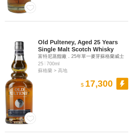
Old Pulteney, Aged 25 Years
Single Malt Scotch Whisky
富特尼蒸餾廠．25年單一麥芽蘇格蘭威士
忌
25
700ml
蘇格蘭
>
高地
17,300
$