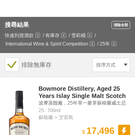
搜尋結果
清除全部
快速到貨酒款
/
有庫存
/
雪莉桶
/
International Wine & Spirit Competition
/
25年
排除無庫存
排序方式
Bowmore Distillery, Aged 25
Years Islay Single Malt Scotch
Whisky
波摩蒸餾廠．25年單一麥芽蘇格蘭威士忌
25
700ml
蘇格蘭
>
艾雷島
17,496
$