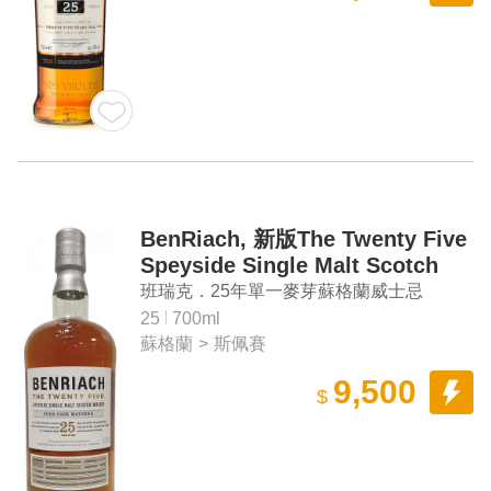
BenRiach, 新版The Twenty Five
Speyside Single Malt Scotch
Whisky
班瑞克．25年單一麥芽蘇格蘭威士忌
25
700ml
蘇格蘭
>
斯佩賽
9,500
$