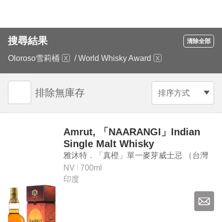
搜尋結果
清除全部
Oloroso雪莉桶
/
World Whisky Award
排除無庫存
排序方式
Amrut, 「NAARANGI」Indian
Single Malt Whisky
雅沐特．「真橙」單一麥芽威士忌 （台灣
專屬款）
NV
700ml
印度