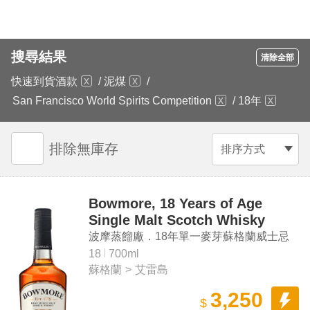
搜尋結果
清除全部
快速到貨酒款
/
泥煤
/
San Francisco World Spirits Competition
/
18年
排除無庫存
排序方式
Bowmore, 18 Years of Age
Single Malt Scotch Whisky
波摩蒸餾廠．18年單一麥芽蘇格蘭威士忌
18
700ml
蘇格蘭
>
艾雷島
3,250
$