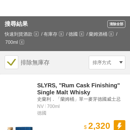
搜尋結果
清除全部
快速到貨酒款
/
有庫存
/
德國
/
蘭姆酒桶
/
700ml
排除無庫存
排序方式
SLYRS, "Rum Cask Finishing"
Single Malt Whisky
史蘭利．「蘭姆桶」單一麥芽德國威士忌
NV
700ml
德國
2,320
$