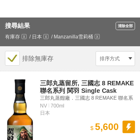
搜尋結果
清除全部
有庫存
/
日本
/
Manzanilla雪莉桶
排除無庫存
排序方式
三郎丸蒸留所, 三國志 8 REMAKE
聯名系列 関羽 Single Cask
#100365 Single Malt Japanese
三郎丸蒸餾廠．三國志 8 REMAKE 聯名系
Whisky
列「關羽」#100365 單一麥芽日本威士忌
NV
700ml
日本
5,600
$