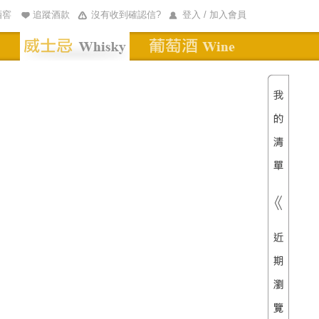
酒窖
追蹤酒款
沒有收到確認信?
登入 / 加入會員
清單內
總價