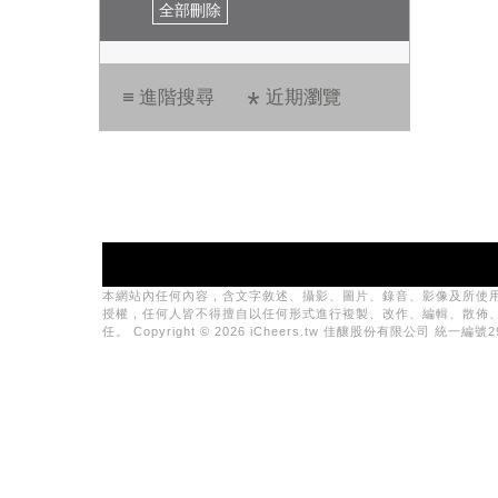
全部刪除
進階搜尋
近期瀏覽
本網站內任何內容，含文字敘述、攝影、圖片、錄音、影像及所使
授權，任何人皆不得擅自以任何形式進行複製、改作、編輯、散佈
任。 Copyright © 2026 iCheers.tw 佳釀股份有限公司 統一編號29081