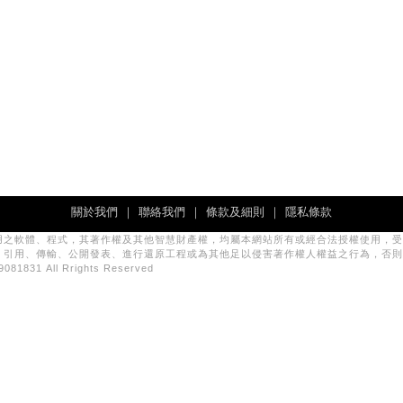
關於我們
｜
聯絡我們
｜
條款及細則
｜
隱私條款
用之軟體、程式，其著作權及其他智慧財產權，均屬本網站所有或經合法授權使用，受
、引用、傳輸、公開發表、進行還原工程或為其他足以侵害著作權人權益之行為，否則
831 All Rrights Reserved