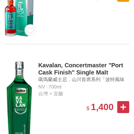
Kavalan, Concertmaster "Port
Cask Finish" Single Malt
Whisky
噶瑪蘭威士忌．山川首席系列「波特風味
桶」 單一麥芽威士忌
NV
700ml
台灣
>
宜蘭
1,400
$