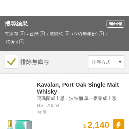
搜尋結果
清除全部
有庫存
/
台灣
/
波特桶
/
NV(無年份)
/
700ml
排除無庫存
排序方式
Kavalan, Port Oak Single Malt
Whisky
噶瑪蘭威士忌．波特桶 單一麥芽威士忌
NV
700ml
台灣
2,140
$