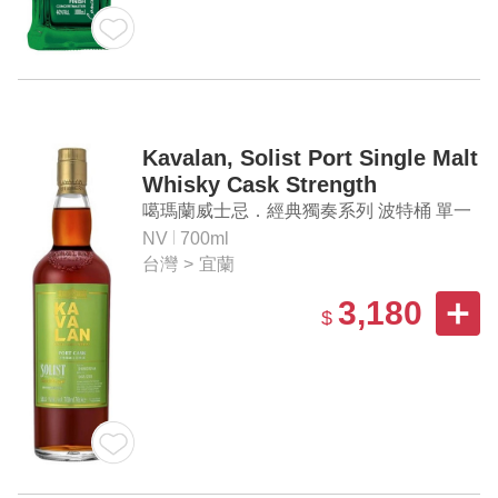
Kavalan, Solist Port Single Malt
Whisky Cask Strength
噶瑪蘭威士忌．經典獨奏系列 波特桶 單一
麥芽威士忌原酒
NV
700ml
台灣
>
宜蘭
3,180
$