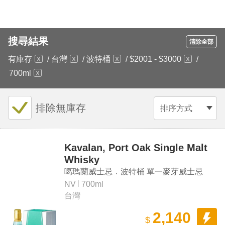
搜尋結果
清除全部
有庫存
/
台灣
/
波特桶
/
$2001 - $3000
/
700ml
排除無庫存
排序方式
Kavalan, Port Oak Single Malt
Whisky
噶瑪蘭威士忌．波特桶 單一麥芽威士忌
NV
700ml
台灣
2,140
$