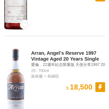
Arran, Angel's Reserve 1997
Vintage Aged 20 Years Single
Malt Scotch Whisky
愛倫．22週年紀念限量版 天使分享1997 20
年單桶單一麥芽蘇格蘭威士忌
20
700ml
蘇格蘭
>
島嶼區
18,500
$