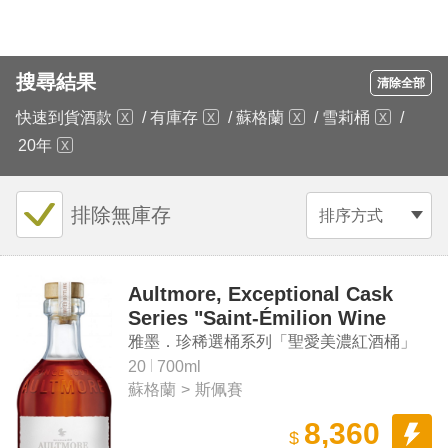
搜尋結果
清除全部
快速到貨酒款
/
有庫存
/
蘇格蘭
/
雪莉桶
/
20年
排除無庫存
排序方式
Aultmore, Exceptional Cask
Series "Saint-Émilion Wine
Cask" Aged 20 Years Speyside
雅墨．珍稀選桶系列「聖愛美濃紅酒桶」
Single Malt Scotch Whisky
20年斯佩賽單一麥芽蘇格蘭威士忌
20
700ml
蘇格蘭
>
斯佩賽
8,360
$