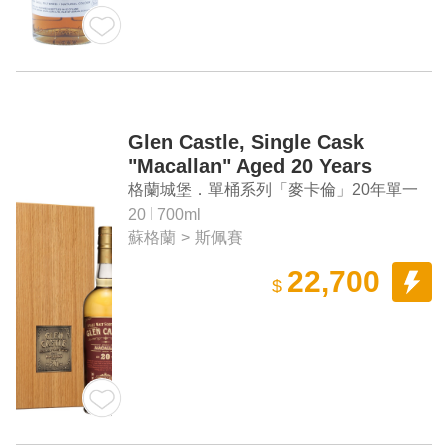
Glen Castle, Single Cask
"Macallan" Aged 20 Years
Single Malt Scotch Whisky
格蘭城堡．單桶系列「麥卡倫」20年單一
麥芽蘇格蘭威士忌
20
700ml
蘇格蘭
>
斯佩賽
22,700
$