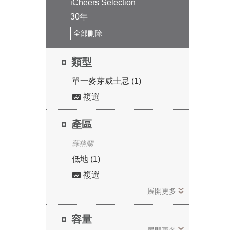
iCheers Selection
30年
全部刪除
類型
單一麥芽威士忌 (1)
複選
產區
蘇格蘭
低地 (1)
複選
展開更多
容量