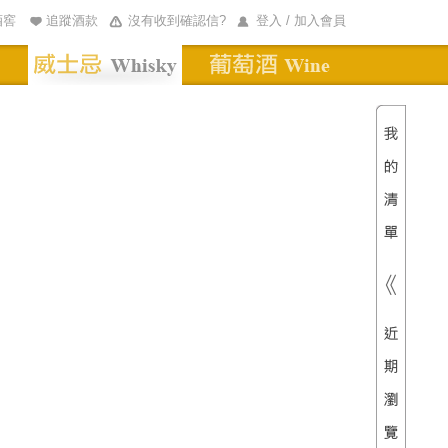
酒窖
追蹤酒款
沒有收到確認信?
登入 / 加入會員
清單內
總價