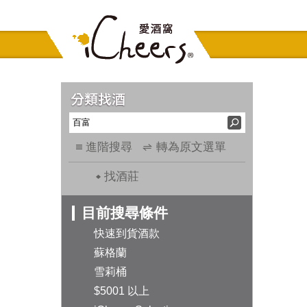
進階搜尋
轉為原文選單
找酒莊
目前搜尋條件
快速到貨酒款
蘇格蘭
雪莉桶
$5001 以上