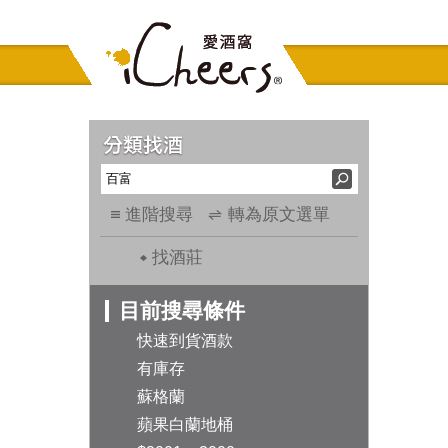
進階搜尋
轉為原文選單
找酒莊
目前搜尋條件
快速到貨酒款
有庫存
蘇格蘭
蘋果白蘭地桶