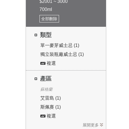
$2001 ~ 3000
700ml
全部刪除
類型
單一麥芽威士忌 (1)
獨立裝瓶廠威士忌 (1)
複選
產區
蘇格蘭
艾雷島 (1)
斯佩賽 (1)
複選
展開更多