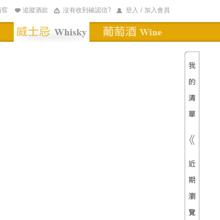
酒窖
追蹤酒款
沒有收到確認信?
登入 / 加入會員
清單內
總價