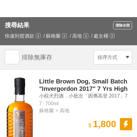
搜尋結果
清除全部
快速到貨酒款
/
蘇格蘭
/
高地
/
處女桶
排除無庫存
排序方式
Little Brown Dog, Small Batch
"Invergordon 2017" 7 Yrs High
Rye Spirit
小棕犬烈酒．小批次「因弗高登 2017」7
年 高比例裸麥烈酒
7
700ml
蘇格蘭
>
高地
1,800
$