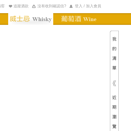
酒窖
追蹤酒款
沒有收到確認信?
登入 / 加入會員
清單內
總價