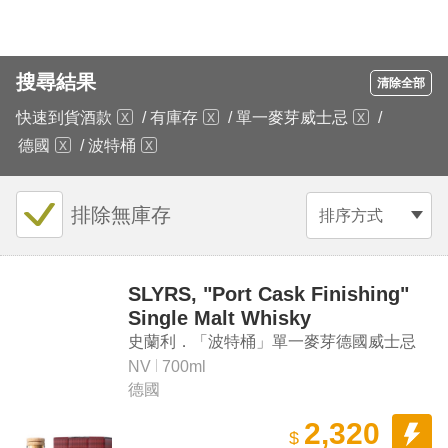
搜尋結果
清除全部
快速到貨酒款
/
有庫存
/
單一麥芽威士忌
/
德國
/
波特桶
排除無庫存
排序方式
SLYRS, "Port Cask Finishing"
Single Malt Whisky
史蘭利．「波特桶」單一麥芽德國威士忌
NV
700ml
德國
2,320
$