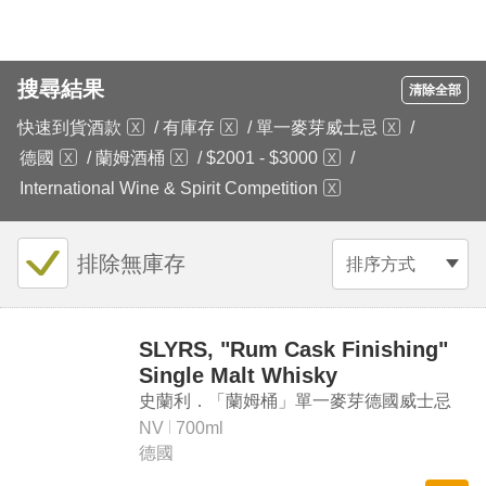
搜尋結果
清除全部
快速到貨酒款
/
有庫存
/
單一麥芽威士忌
/
德國
/
蘭姆酒桶
/
$2001 - $3000
/
International Wine & Spirit Competition
排除無庫存
排序方式
SLYRS, "Rum Cask Finishing"
Single Malt Whisky
史蘭利．「蘭姆桶」單一麥芽德國威士忌
NV
700ml
德國