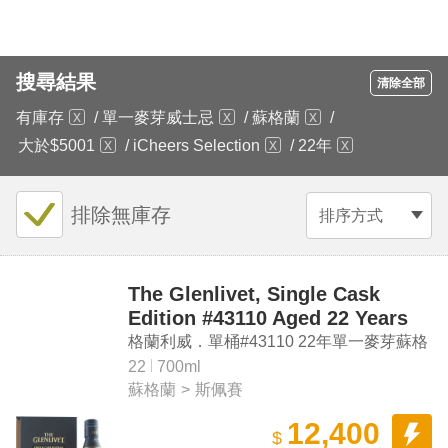
搜尋結果
清除全部
有庫存
/
單一麥芽威士忌
/
蘇格蘭
/
大於$5001
/
iCheers Selection
/
22年
排除無庫存
排序方式
The Glenlivet, Single Cask
Edition #43110 Aged 22 Years
Single Malt Scotch Whisky
格蘭利威．單桶#43110 22年單一麥芽蘇格
(Taiwan Exclusive)
蘭威士忌
22
700ml
蘇格蘭
>
斯佩賽
12,400
$