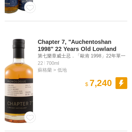
Chapter 7, "Auchentoshan
1998" 22 Years Old Lowland
Single Malt Scotch Whisky
第七樂章威士忌．「歐肯 1998」22年單一
麥芽蘇格蘭威士忌
22
700ml
蘇格蘭
>
低地
7,240
$