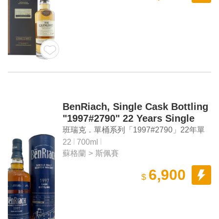
BenRiach, Single Cask Bottling
"1997#2790" 22 Years Single
Malt Scotch Whisky
班瑞克．單桶系列「1997#2790」22年單
一麥芽蘇格蘭威士忌
22
700ml
蘇格蘭
>
斯佩賽
6,900
$