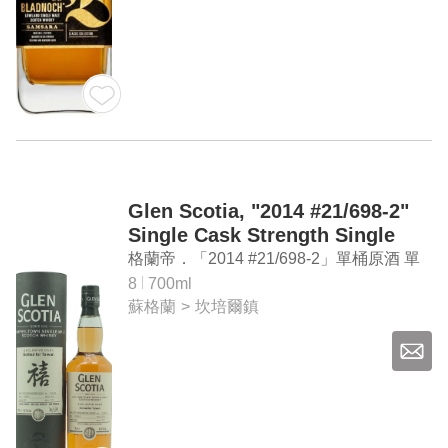
Glen Scotia, "2014 #21/698-2"
Single Cask Strength Single
Malt Whisky（禧）
格蘭帝．「2014 #21/698-2」單桶原酒 單
一麥芽威士忌（禧）
8
700ml
蘇格蘭
>
坎培爾鎮