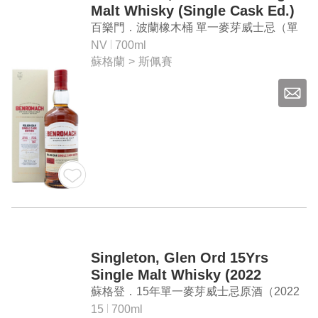
Malt Whisky (Single Cask Ed.)
百樂門．波蘭橡木桶 單一麥芽威士忌（單
桶版）
NV
700ml
蘇格蘭
>
斯佩賽
Singleton, Glen Ord 15Yrs
Single Malt Whisky (2022
Special Release)
蘇格登．15年單一麥芽威士忌原酒（2022
年臻選）
15
700ml