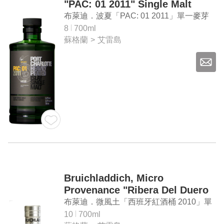
"PAC: 01 2011" Single Malt
Whisky
布萊迪．波夏「PAC: 01 2011」單一麥芽
威士忌
8
700ml
蘇格蘭
>
艾雷島
Bruichladdich, Micro
Provenance "Ribera Del Duero
Cask 2010" Single Cask Single
布萊迪．微風土「西班牙紅酒桶 2010」單
Malt Whisky
桶 單一麥芽威士忌
10
700ml