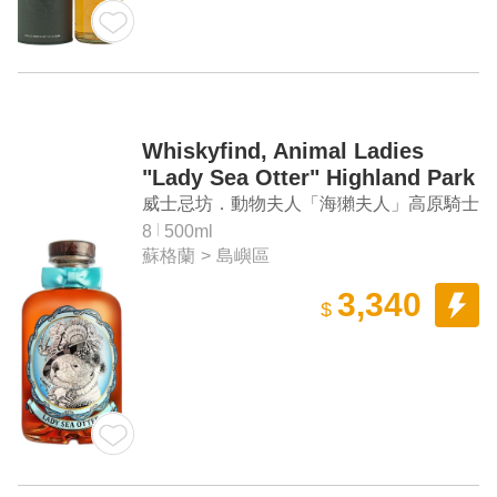
Whiskyfind, Animal Ladies
"Lady Sea Otter" Highland Park
2014 8Yrs Single Malt Whisky
威士忌坊．動物夫人「海獺夫人」高原騎士
2014 8年單一麥芽威士忌
8
500ml
蘇格蘭
>
島嶼區
3,340
$