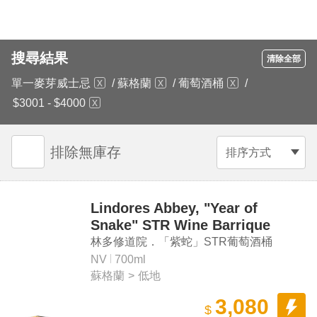
搜尋結果
清除全部
單一麥芽威士忌
/
蘇格蘭
/
葡萄酒桶
/
$3001 - $4000
排除無庫存
排序方式
Lindores Abbey, "Year of
Snake" STR Wine Barrique
#180544 Single Malt Whisky
林多修道院．「紫蛇」STR葡萄酒桶
#180544 單一麥芽威士忌
NV
700ml
蘇格蘭
>
低地
3,080
$