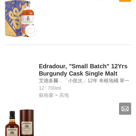
Edradour, "Small Batch" 12Yrs
Burgundy Cask Single Malt
Whisky
艾德多爾．「小批次」12年 布根地桶 單一
麥芽威士忌
12
700ml
蘇格蘭
>
高地