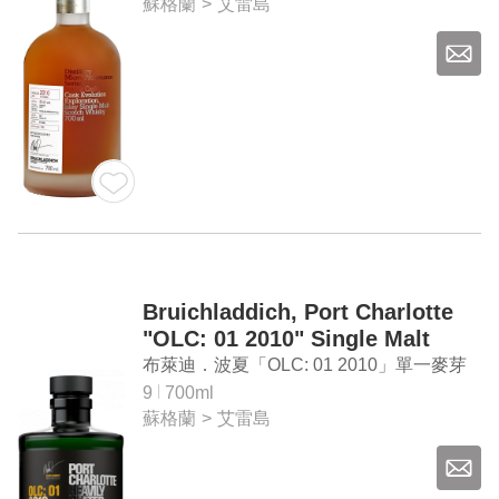
蘇格蘭
>
艾雷島
Bruichladdich, Port Charlotte
"OLC: 01 2010" Single Malt
Whisky
布萊迪．波夏「OLC: 01 2010」單一麥芽
威士忌
9
700ml
蘇格蘭
>
艾雷島