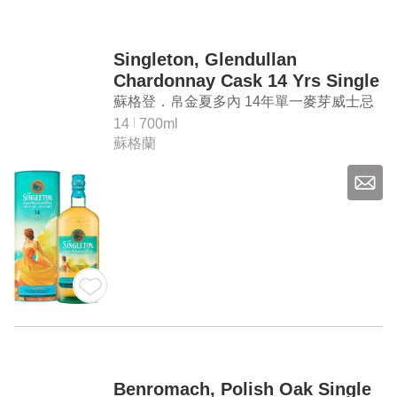
Singleton, Glendullan
Chardonnay Cask 14 Yrs Single
Malt Whisky (2023 Special
蘇格登．帛金夏多內 14年單一麥芽威士忌
Release)
（2023臻選）
14
700ml
蘇格蘭
Benromach, Polish Oak Single