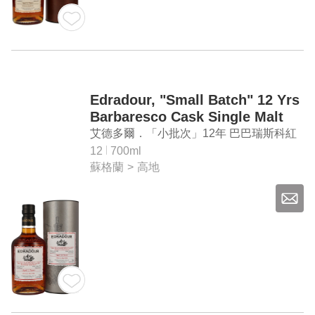
Edradour, "Small Batch" 12 Yrs
Barbaresco Cask Single Malt
Whisky
艾德多爾．「小批次」12年 巴巴瑞斯科紅
桶 單一麥芽威士忌
12
700ml
蘇格蘭
>
高地