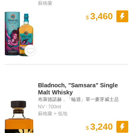
蘇格蘭
3,460
$
Bladnoch, "Samsara" Single
Malt Whisky
布萊德諾赫．「輪迴」單一麥芽威士忌
NV
700ml
蘇格蘭
>
低地
3,240
$