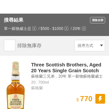
搜尋結果
清除全部
單一穀物威士忌
/
$500 - $1000
/
20年
排除無庫存
排序方式
Three Scottish Brothers, Aged
20 Years Single Grain Scotch
Whisky
蘇格蘭三兄弟．20年 單一穀物蘇格蘭威士
忌
20
700ml
蘇格蘭
770
$