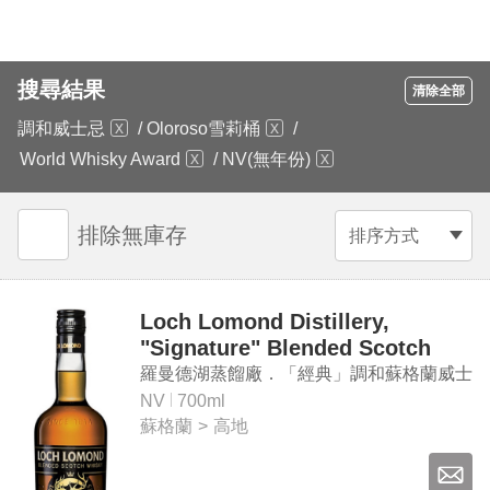
搜尋結果
清除全部
調和威士忌
/
Oloroso雪莉桶
/
World Whisky Award
/
NV(無年份)
排除無庫存
排序方式
Loch Lomond Distillery,
"Signature" Blended Scotch
Whisky
羅曼德湖蒸餾廠．「經典」調和蘇格蘭威士
忌
NV
700ml
蘇格蘭
>
高地