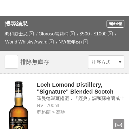
搜尋結果
清除全部
調和威士忌
/
Oloroso雪莉桶
/
$500 - $1000
/
World Whisky Award
/
NV(無年份)
排除無庫存
排序方式
Loch Lomond Distillery,
"Signature" Blended Scotch
Whisky
羅曼德湖蒸餾廠．「經典」調和蘇格蘭威士
忌
NV
700ml
蘇格蘭
>
高地