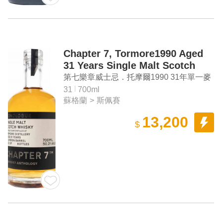
Chapter 7, Tormore1990 Aged
31 Years Single Malt Scotch
Whisky
第七樂章威士忌．托摩爾1990 31年單一麥
芽蘇格蘭威士忌
31
700ml
蘇格蘭
>
斯佩賽
13,200
$