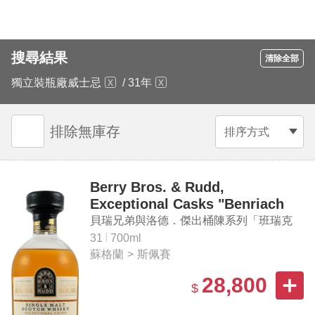
搜尋結果
清除全部
獨立裝瓶廠威士忌
/
31年
排除無庫存
排序方式
Berry Bros. & Rudd,
Exceptional Casks "Benriach
1991 #46507" Single Malt
貝瑞兄弟與洛德．傑出桶陳系列「班瑞克
Scotch Whisky
1991 #46507」單一麥芽蘇格蘭威士忌
31
700ml
蘇格蘭
>
斯佩賽
28,800
$