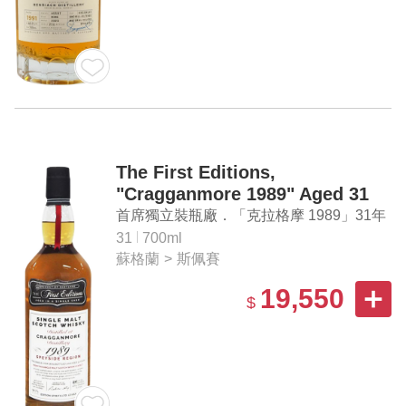
The First Editions,
"Cragganmore 1989" Aged 31
Years Single Malt Scotch
首席獨立裝瓶廠．「克拉格摩 1989」31年
Whisky
單一麥芽蘇格蘭威士忌
31
700ml
蘇格蘭
>
斯佩賽
19,550
$