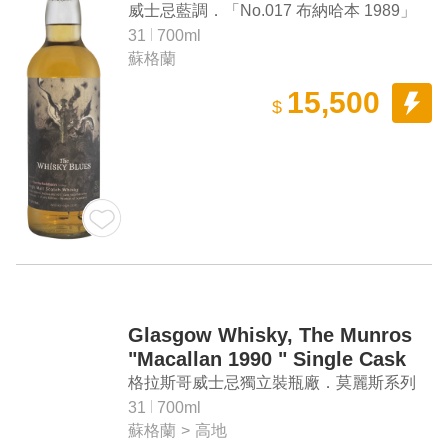
Old Single Malt Scotch Whisky
威士忌藍調．「No.017 布納哈本 1989」
31年單一麥芽蘇格蘭威士忌
31
700ml
蘇格蘭
15,500
$
Glasgow Whisky, The Munros
"Macallan 1990 " Single Cask
Highland Single Malt Scotch
格拉斯哥威士忌獨立裝瓶廠．莫麗斯系列
Whisky
「麥卡倫 1990」單桶單一麥芽蘇格蘭威士
31
700ml
蘇格蘭
>
高地
忌