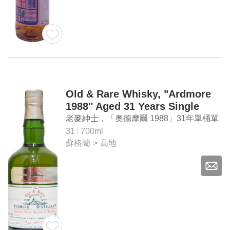
Old & Rare Whisky, "Ardmore
1988" Aged 31 Years Single
Cask Single Malt Scotch
老麥紳士．「奧德摩爾 1988」31年單桶單
Whisky
一麥芽蘇格蘭威士忌
31
700ml
蘇格蘭
>
高地