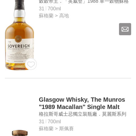
Whisky
穀穀帝王．「英威登」1988 單一穀物蘇格
蘭威士忌
31
700ml
蘇格蘭
>
高地
Glasgow Whisky, The Munros
"1989 Macallan" Single Malt
Scotch Whisky
格拉斯哥威士忌獨立裝瓶廠．莫麗斯系列
「麥卡倫 1989」單一麥芽蘇格蘭威士忌
31
700ml
蘇格蘭
>
斯佩賽