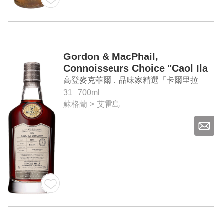
Gordon & MacPhail,
Connoisseurs Choice "Caol Ila
1991" Aged 31 Years Single
高登麥克菲爾．品味家精選「卡爾里拉
Malt Scotch Whisky
1991」31年 單一麥芽蘇格蘭威士忌
31
700ml
蘇格蘭
>
艾雷島