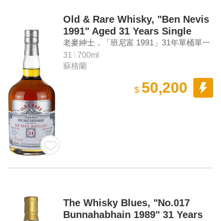
Old & Rare Whisky, "Ben Nevis
1991" Aged 31 Years Single
Cask Single Malt Scotch
老麥紳士．「班尼富 1991」31年單桶單一
Whisky
麥芽蘇格蘭威士忌
31
700ml
蘇格蘭
50,200
$
The Whisky Blues, "No.017
Bunnahabhain 1989" 31 Years