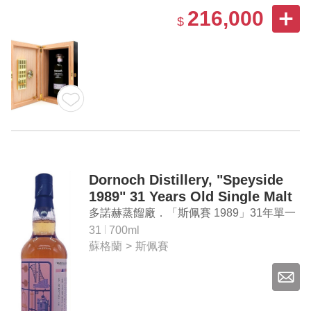
216,000
$
Dornoch Distillery, "Speyside
1989" 31 Years Old Single Malt
Scotch Whisky
多諾赫蒸餾廠．「斯佩賽 1989」31年單一
麥芽蘇格蘭威士忌
31
700ml
蘇格蘭
>
斯佩賽