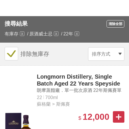
搜尋結果
清除全部
有庫存
/
原酒威士忌
/
22年
排除無庫存
排序方式
Longmorn Distillery, Single
Batch Aged 22 Years Speyside
Single Malt Scotch Whisky
朗摩蒸餾廠．單一批次原酒 22年斯佩賽單
一麥芽蘇格蘭威士忌
22
700ml
蘇格蘭
>
斯佩賽
12,000
$