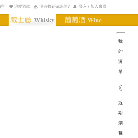
酒窖
追蹤酒款
沒有收到確認信?
登入 / 加入會員
清單內
總價