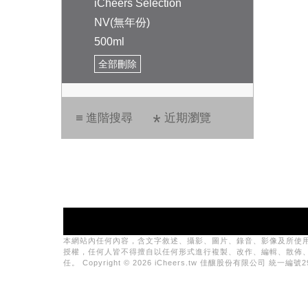
iCheers Selection
NV(無年份)
500ml
全部刪除
進階搜尋
近期瀏覽
本網站內任何內容，含文字敘述、攝影、圖片、錄音、影像及所使
授權，任何人皆不得擅自以任何形式進行複製、改作、編輯、散佈
任。 Copyright © 2026 iCheers.tw 佳釀股份有限公司 統一編號29081