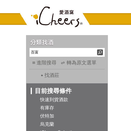
進階搜尋
轉為原文選單
找酒莊
目前搜尋條件
快速到貨酒款
有庫存
伏特加
烏克蘭