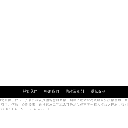
關於我們
｜
聯絡我們
｜
條款及細則
｜
隱私條款
用之軟體、程式，其著作權及其他智慧財產權，均屬本網站所有或經合法授權使用，受
、引用、傳輸、公開發表、進行還原工程或為其他足以侵害著作權人權益之行為，否則
831 All Rrights Reserved