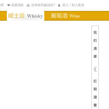
酒窖
追蹤酒款
沒有收到確認信?
登入 / 加入會員
清單內
總價