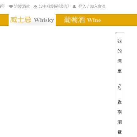
酒窖
追蹤酒款
沒有收到確認信?
登入 / 加入會員
清單內
總價