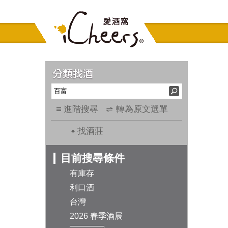
進階搜尋
轉為原文選單
找酒莊
目前搜尋條件
有庫存
利口酒
台灣
2026 春季酒展