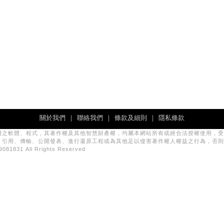
關於我們
｜
聯絡我們
｜
條款及細則
｜
隱私條款
用之軟體、程式，其著作權及其他智慧財產權，均屬本網站所有或經合法授權使用，受
、引用、傳輸、公開發表、進行還原工程或為其他足以侵害著作權人權益之行為，否則
831 All Rrights Reserved