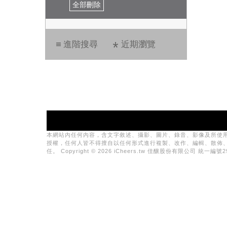
全部刪除
進階搜尋
近期瀏覽
本網站內任何內容，含文字敘述、攝影、圖片、錄音、影像及所使
授權，任何人皆不得擅自以任何形式進行複製、改作、編輯、散佈
任。 Copyright © 2026 iCheers.tw 佳釀股份有限公司 統一編號29081