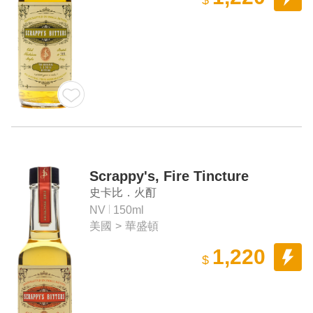
Scrappy's, Fire Tincture
史卡比．火酊
NV
150ml
美國
>
華盛頓
1,220
$