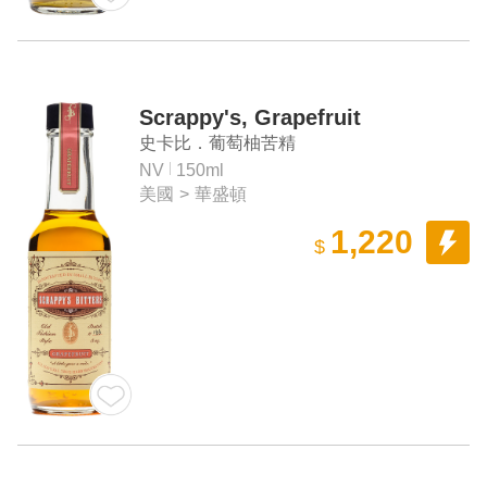
Scrappy's, Grapefruit
史卡比．葡萄柚苦精
NV
150ml
美國
>
華盛頓
1,220
$