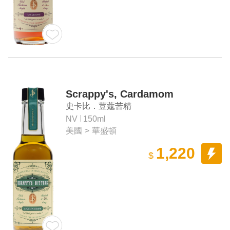
Scrappy's, Cardamom
史卡比．荳蔻苦精
NV
150ml
美國
>
華盛頓
1,220
$