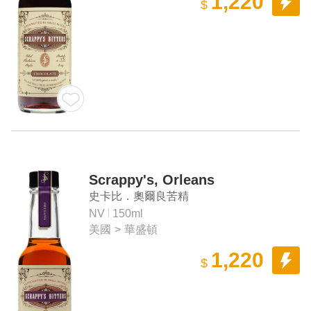
1,220
$
Scrappy's, Orleans
史卡比．奧爾良苦精
NV
150ml
美國
>
華盛頓
1,220
$