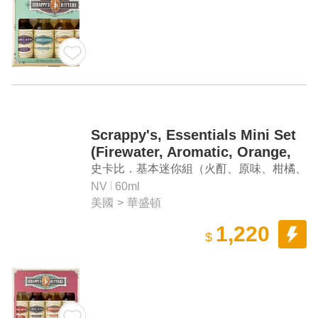
Scrappy's, Essentials Mini Set
(Firewater, Aromatic, Orange,
Chocolate)
史卡比．基本迷你組（火酊、原味、柑橘、
巧克力）
NV
60ml
美國
>
華盛頓
1,220
$