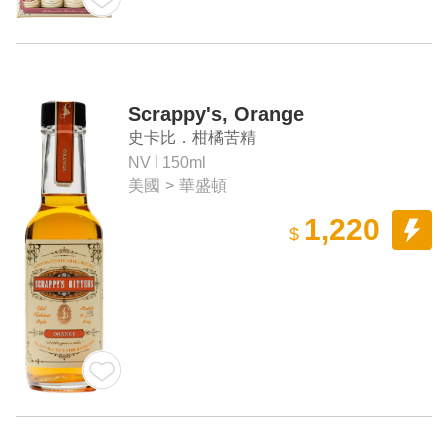
Scrappy's, Orange
史卡比．柑橘苦精
NV
150ml
美國
>
華盛頓
1,220
$