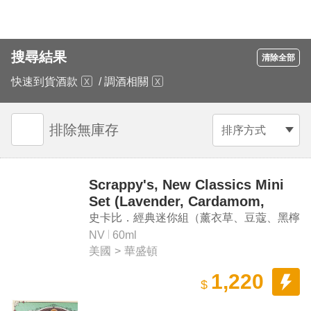
搜尋結果
清除全部
快速到貨酒款
/
調酒相關
排除無庫存
排序方式
Scrappy's, New Classics Mini
Set (Lavender, Cardamom,
Black Lemon, Orleans)
史卡比．經典迷你組（薰衣草、豆蔻、黑檸
檬、奧爾良）
NV
60ml
美國
>
華盛頓
1,220
$