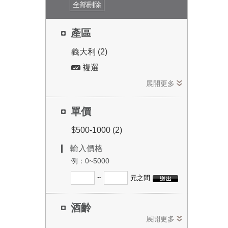
全部刪除
產區
義大利 (2)
複選
展開更多
單價
$500-1000 (2)
輸入價格
例：0~5000
~
元之間
酒齡
展開更多