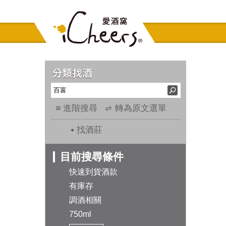
進階搜尋
轉為原文選單
找酒莊
目前搜尋條件
快速到貨酒款
有庫存
調酒相關
750ml