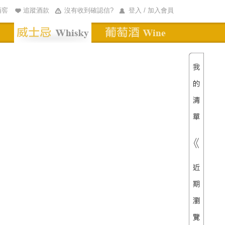
酒窖
追蹤酒款
沒有收到確認信?
登入 / 加入會員
清單內
總價