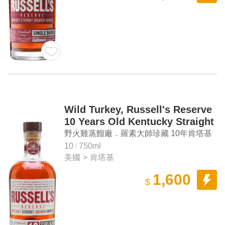
Wild Turkey, Russell's Reserve
10 Years Old Kentucky Straight
Bourbon Whiskey
野火雞蒸餾廠．羅素大師珍藏 10年肯塔基
波本純威士忌
10
750ml
美國
>
肯塔基
1,600
$