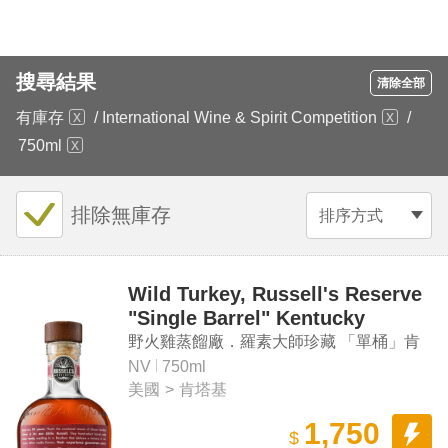
搜尋結果
清除全部
有庫存
/
International Wine & Spirit Competition
/
750ml
排除無庫存
排序方式
Wild Turkey, Russell's Reserve
"Single Barrel" Kentucky
Straight Bourbon Whiskey
野火雞蒸餾廠．羅素大師珍藏 「單桶」肯
塔基波本純威士忌
NV
750ml
美國
>
肯塔基
1,750
$