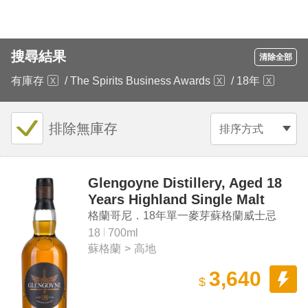
搜尋結果
清除全部
有庫存
/
The Spirits Business Awards
/
18年
排除無庫存
排序方式
Glengoyne Distillery, Aged 18
Years Highland Single Malt
Scotch Whisky
格蘭哥尼．18年單一麥芽蘇格蘭威士忌
18
700ml
蘇格蘭
>
高地
3,640
$