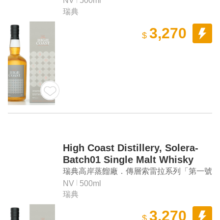
NV
500ml
瑞典
3,270
$
High Coast Distillery, Solera-
Batch01 Single Malt Whisky
瑞典高岸蒸餾廠．傳層索雷拉系列「第一號
作品」單一麥芽威士忌
NV
500ml
瑞典
3,270
$