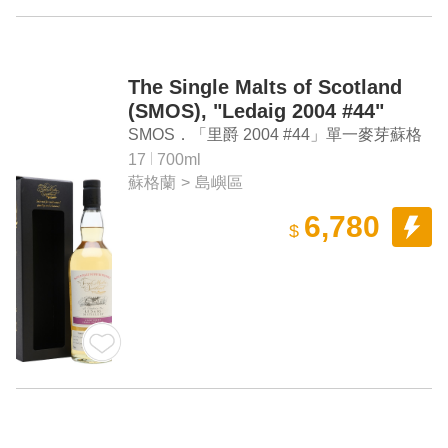
The Single Malts of Scotland
(SMOS), "Ledaig 2004 #44"
Single Malt Scotch Whisky
SMOS．「里爵 2004 #44」單一麥芽蘇格
蘭威士忌（台灣限定單桶）
17
700ml
蘇格蘭
>
島嶼區
6,780
$