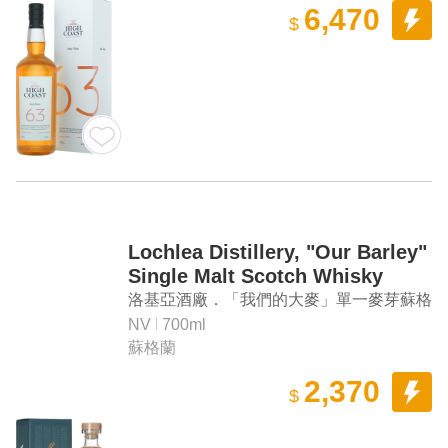
6,470
$
Lochlea Distillery, "Our Barley"
Single Malt Scotch Whisky
洛基亞酒廠．「我們的大麥」單一麥芽蘇格
蘭威士忌
NV
700ml
蘇格蘭
2,370
$