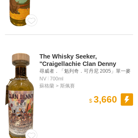
The Whisky Seeker,
"Craigellachie Clan Denny
2005" Single Malt Scotch
尋威者．「魁列奇．可丹尼 2005」單一麥
Whisky
芽蘇格蘭威士忌
NV
700ml
蘇格蘭
>
斯佩賽
3,660
$