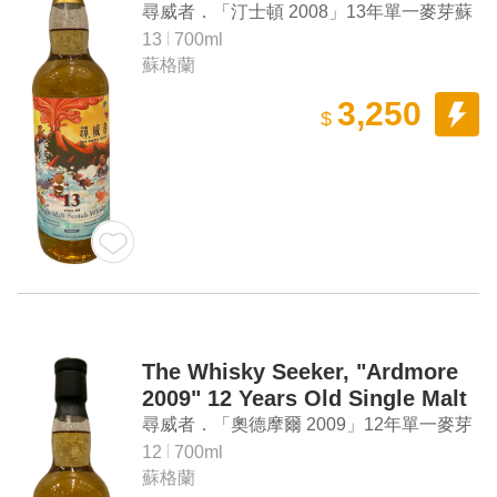
Scotch Whisky
尋威者．「汀士頓 2008」13年單一麥芽蘇
格蘭威士忌
13
700ml
蘇格蘭
3,250
$
The Whisky Seeker, "Ardmore
2009" 12 Years Old Single Malt
Scotch Whisky
尋威者．「奧德摩爾 2009」12年單一麥芽
蘇格蘭威士忌
12
700ml
蘇格蘭