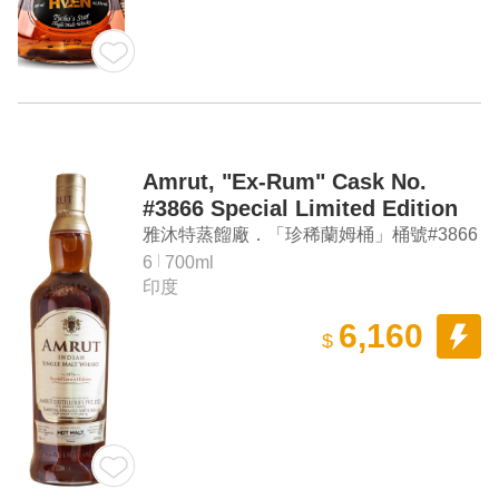
Amrut, "Ex-Rum" Cask No.
#3866 Special Limited Edition
Indian Single Malt Whisky
雅沐特蒸餾廠．「珍稀蘭姆桶」桶號#3866
台灣專屬款 單桶單一麥芽印度威士忌
6
700ml
印度
6,160
$