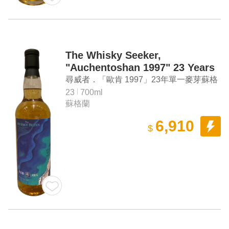
The Whisky Seeker,
"Auchentoshan 1997" 23 Years
Old Single Malt Scotch Whisky
尋威者．「歐肯 1997」23年單一麥芽蘇格
(The Whisky Blues bottled)
蘭威士忌（威士忌藍調裝瓶）
23
700ml
蘇格蘭
6,910
$