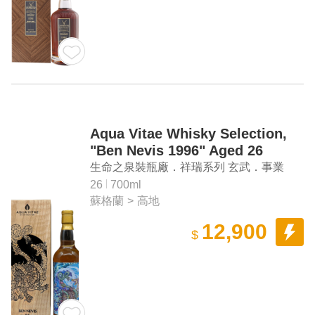
Aqua Vitae Whisky Selection,
"Ben Nevis 1996" Aged 26
Years Highland Single Malt
生命之泉裝瓶廠．祥瑞系列 玄武．事業
Scotch Whisky
「班尼富 1996」26年單一麥芽蘇格蘭威士
26
700ml
蘇格蘭
>
高地
忌
12,900
$