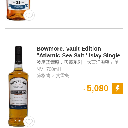
Bowmore, Vault Edition
"Atlantic Sea Salt" Islay Single
Malt Scotch Whisky First
波摩蒸餾廠．窖藏系列「大西洋海鹽」單一
Release
麥芽蘇格蘭威士忌
NV
700ml
蘇格蘭
>
艾雷島
5,080
$