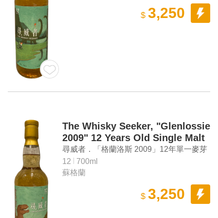
3,250
$
The Whisky Seeker, "Glenlossie
2009" 12 Years Old Single Malt
Scotch Whisky
尋威者．「格蘭洛斯 2009」12年單一麥芽
蘇格蘭威士忌
12
700ml
蘇格蘭
3,250
$