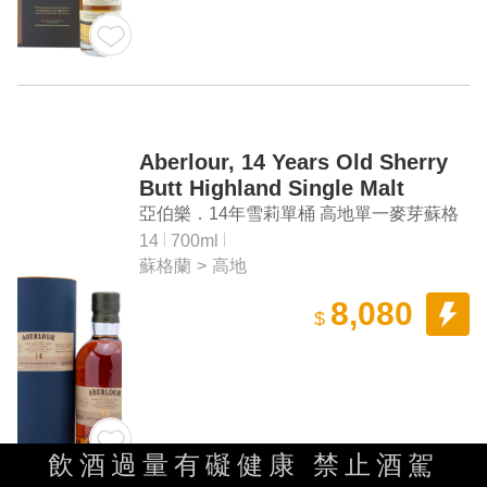
Aberlour, 14 Years Old Sherry
Butt Highland Single Malt
Scotch Whisky
亞伯樂．14年雪莉單桶 高地單一麥芽蘇格
蘭威士忌
14
700ml
蘇格蘭
>
高地
8,080
$
飲酒過量有礙健康 禁止酒駕