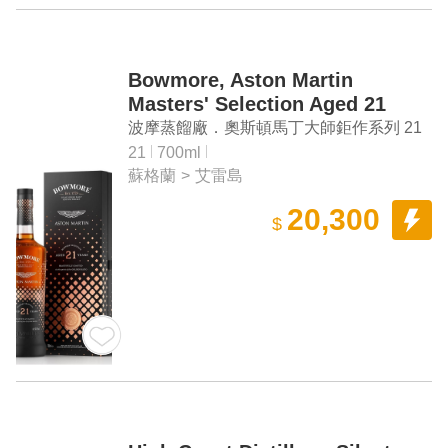
Bowmore, Aston Martin
Masters' Selection Aged 21
Years Islay Single Malt Scotch
波摩蒸餾廠．奧斯頓馬丁大師鉅作系列 21
Whisky
年艾雷島單一麥芽蘇格蘭威士忌
21
700ml
蘇格蘭
>
艾雷島
20,300
$