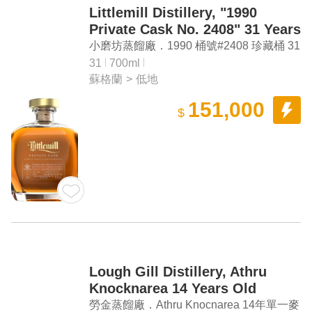
Littlemill Distillery, "1990
Private Cask No. 2408" 31 Years
Single Malt Scotch Whisky
小磨坊蒸餾廠．1990 桶號#2408 珍藏桶 31
年單一麥芽蘇格蘭威士忌
31
700ml
蘇格蘭
>
低地
151,000
$
Lough Gill Distillery, Athru
Knocknarea 14 Years Old
Oloroso Finish Irish Single Malt
勞金蒸餾廠．Athru Knocnarea 14年單一麥