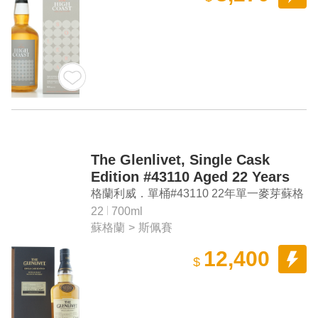
The Glenlivet, Single Cask
Edition #43110 Aged 22 Years
Single Malt Scotch Whisky
格蘭利威．單桶#43110 22年單一麥芽蘇格
(Taiwan Exclusive)
蘭威士忌
22
700ml
蘇格蘭
>
斯佩賽
12,400
$