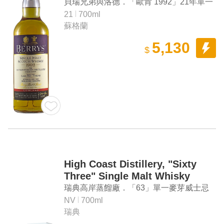
Years Single Malt Scotch
貝瑞兄弟與洛德．「歐肯 1992」21年單一
Whisky
麥芽蘇格蘭威士忌
21
700ml
蘇格蘭
5,130
$
High Coast Distillery, "Sixty
Three" Single Malt Whisky
瑞典高岸蒸餾廠．「63」單一麥芽威士忌
NV
700ml
瑞典