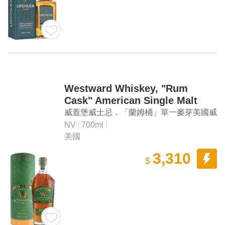
Westward Whiskey, "Rum
Cask" American Single Malt
Whiskey
威蓋堡威士忌．「蘭姆桶」單一麥芽美國威
士忌
NV
700ml
美國
3,310
$