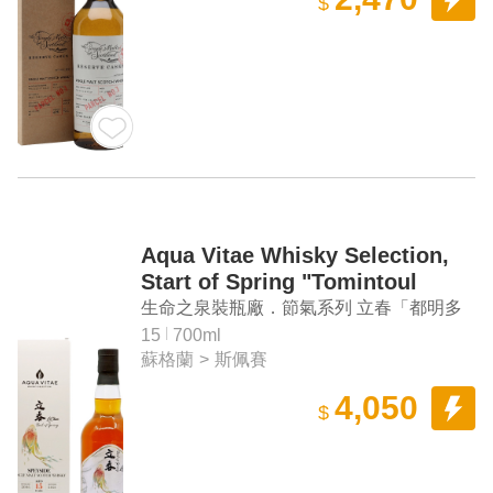
$
Aqua Vitae Whisky Selection,
Start of Spring "Tomintoul
2006" Aged 15 Years Speyside
生命之泉裝瓶廠．節氣系列 立春「都明多
Single Malt Scotch Whisky
2006」15年單一麥芽蘇格蘭威士忌
15
700ml
蘇格蘭
>
斯佩賽
4,050
$