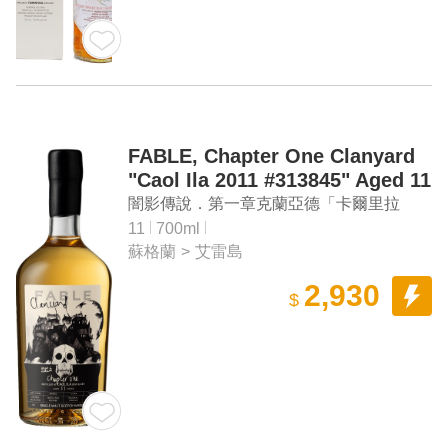
FABLE, Chapter One Clanyard
"Caol Ila 2011 #313845" Aged 11
Years Single Malt Scotch
闇影傳說．第一章克蘭亞德「卡爾里拉
Whisky
2011 #313845」11年單一麥芽蘇格蘭威士
11
700ml
蘇格蘭
>
艾雷島
忌
2,930
$