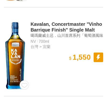
Kavalan, Concertmaster "Vinho
Barrique Finish" Single Malt
Whisky
噶瑪蘭威士忌．山川首席系列「葡萄酒風味
桶」單一麥芽威士忌
NV
700ml
台灣
>
宜蘭
1,550
$