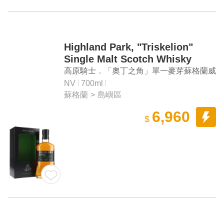
Highland Park, "Triskelion"
Single Malt Scotch Whisky
高原騎士．「奧丁之角」單一麥芽蘇格蘭威
士忌
NV
700ml
蘇格蘭
>
島嶼區
6,960
$