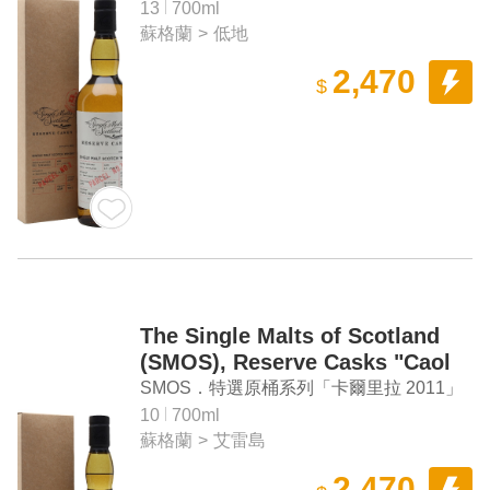
Scotch Whisky
麥芽蘇格蘭威士忌
13
700ml
蘇格蘭
>
低地
2,470
$
The Single Malts of Scotland
(SMOS), Reserve Casks "Caol
Ila 2011" Single Malt Scotch
SMOS．特選原桶系列「卡爾里拉 2011」
Whisky
單一麥芽蘇格蘭威士忌
10
700ml
蘇格蘭
>
艾雷島
2,470