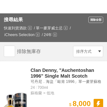
搜尋結果
清除全部
快速到貨酒款
/
單一麥芽威士忌
/
iCheers Selection
/
24年
排除無庫存
排序方式
Clan Denny, "Auchentoshan
1996" Single Malt Scotch
Whisky
可丹尼．海盜「歐肯 1996」單一麥芽蘇格
蘭威士忌原酒
24
700ml
蘇格蘭
>
低地
8,000
$