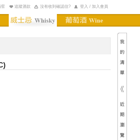
酒窖
追蹤酒款
沒有收到確認信?
登入 / 加入會員
清單內
總價
C)