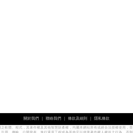
關於我們
｜
聯絡我們
｜
條款及細則
｜
隱私條款
用之軟體、程式，其著作權及其他智慧財產權，均屬本網站所有或經合法授權使用，受
、引用、傳輸、公開發表、進行還原工程或為其他足以侵害著作權人權益之行為，否則