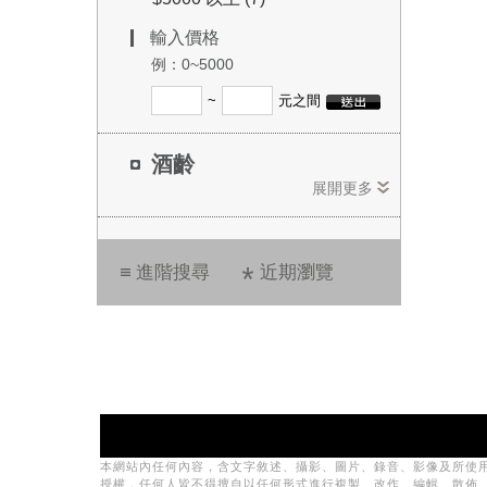
輸入價格
例：0~5000
~
元之間
酒齡
展開更多
進階搜尋
近期瀏覽
本網站內任何內容，含文字敘述、攝影、圖片、錄音、影像及所使
授權，任何人皆不得擅自以任何形式進行複製、改作、編輯、散佈