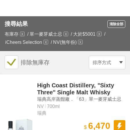
搜尋結果
清除全部
有庫存
/
單一麥芽威士忌
/
大於$5001
/
iCheers Selection
/
NV(無年份)
排除無庫存
排序方式
High Coast Distillery, "Sixty
Three" Single Malt Whisky
瑞典高岸蒸餾廠．「63」單一麥芽威士忌
NV
700ml
瑞典
6,470
$