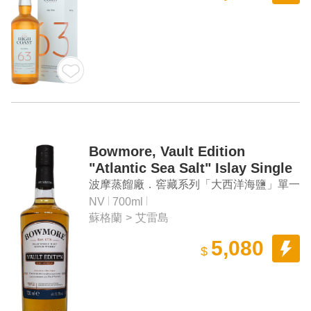
Bowmore, Vault Edition
"Atlantic Sea Salt" Islay Single
Malt Scotch Whisky First
波摩蒸餾廠．窖藏系列「大西洋海鹽」單一
Release
麥芽蘇格蘭威士忌
NV
700ml
蘇格蘭
>
艾雷島
5,080
$