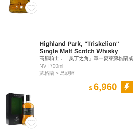
Highland Park, "Triskelion"
Single Malt Scotch Whisky
高原騎士．「奧丁之角」單一麥芽蘇格蘭威
士忌
NV
700ml
蘇格蘭
>
島嶼區
6,960
$