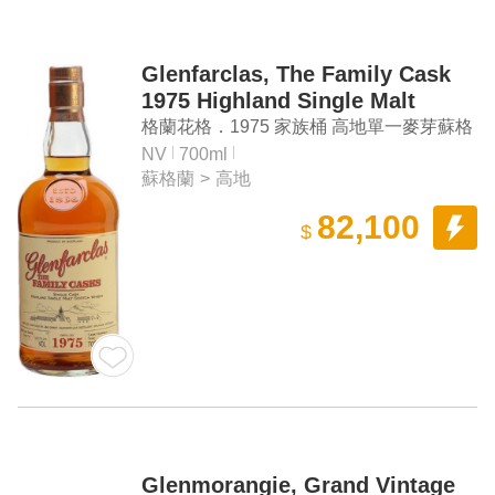
Glenfarclas, The Family Cask
1975 Highland Single Malt
Scotch Whisky
格蘭花格．1975 家族桶 高地單一麥芽蘇格
蘭威士忌
NV
700ml
蘇格蘭
>
高地
82,100
$
Glenmorangie, Grand Vintage