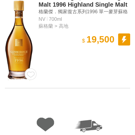
Malt 1996 Highland Single Malt
Scotch Whisky
格蘭傑．獨家復古系列1996 單一麥芽蘇格
蘭威士忌
NV
700ml
蘇格蘭
>
高地
19,500
$