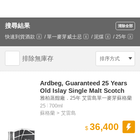
搜尋結果
清除全部
快速到貨酒款
/
單一麥芽威士忌
/
泥煤
/
25年
排除無庫存
排序方式
Ardbeg, Guaranteed 25 Years
Old Islay Single Malt Scotch
Whisky
雅柏蒸餾廠．25年 艾雷島單一麥芽蘇格蘭
威士忌
25
700ml
蘇格蘭
>
艾雷島
36,400
$