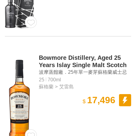
Bowmore Distillery, Aged 25
Years Islay Single Malt Scotch
Whisky
波摩蒸餾廠．25年單一麥芽蘇格蘭威士忌
25
700ml
蘇格蘭
>
艾雷島
17,496
$