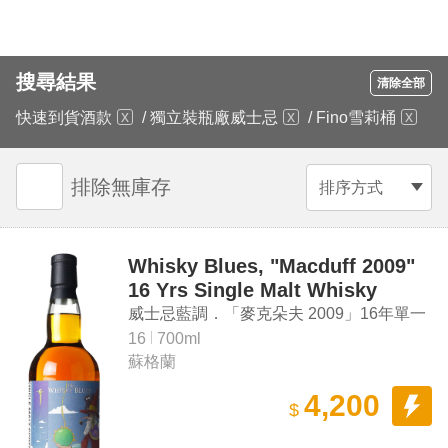
搜尋結果
清除全部
快速到貨酒款
/
獨立裝瓶廠威士忌
/
Fino雪莉桶
排除無庫存
排序方式
Whisky Blues, "Macduff 2009"
16 Yrs Single Malt Whisky
威士忌藍調．「麥克朵夫 2009」16年單一
麥芽威士忌
16
700ml
蘇格蘭
4,200
$