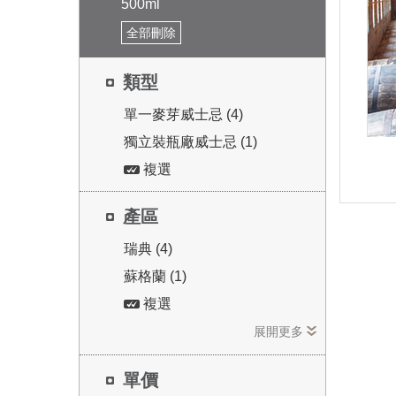
500ml
全部刪除
類型
單一麥芽威士忌 (4)
獨立裝瓶廠威士忌 (1)
複選
50
產區
瑞典 (4)
蘇格蘭 (1)
芽大
複選
士忌
展開更多
單價