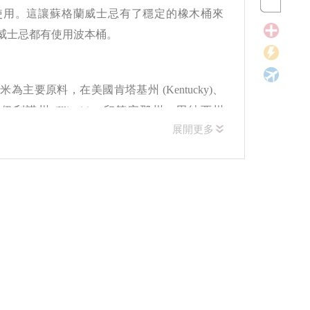
使用。這讓蘇格蘭威士忌有了穩定的橡木桶來
蘭威士忌都有使用波本桶。
為主要原料，在美國肯塔基州 (Kentucky)、
 )、伊利諾州 (Illinois)、印第安那州、田納西州
展開更多
都有知名的波本威士忌蒸餾廠。波本威士忌的原料除了
裸麥等，藉由不同的穀物比例帶來不同變化。
，因此加入小麥的波本威士忌風味會更甜美；發
烤的程度也會影響風味，燒烤產生的碳能過濾威