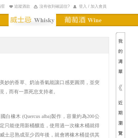
酒窖
追蹤酒款
沒有收到確認信?
登入 / 加入會員
清單內
總價
美妙的香草、奶油香氣能讓口感更圓潤，並突
現，而有一票死忠支持者。
橡木 (Quercus alba)製作，容量約為200公
定只能使用新桶釀造，使用過一次橡木桶就得
威士忌熟成至少四年後，就會將橡木桶提供其