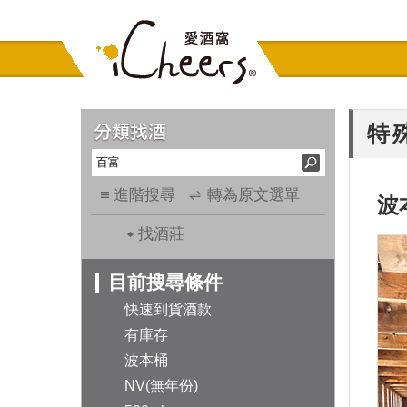
特
進階搜尋
轉為原文選單
波
找酒莊
目前搜尋條件
快速到貨酒款
有庫存
波本桶
NV(無年份)