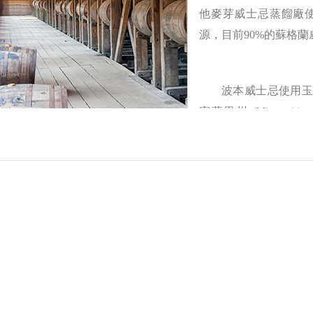
他麥芽威士忌蒸餾廠
源，目前90%的蘇格
波本威士忌使用玉米
密蘇里州 (Missouri
(Tennessee)
%以上的玉米外，還會再加入其他穀物，如：發芽大麥、小麥、
玉米會帶來辛香料、土壤和甜味；而小麥有蜂蜜般的圓潤口感
麥則會有烤麵包香；裸麥則是會帶來水果乾的香氣。波本桶燒
一些不好的雜質，並帶來煙燻風味。