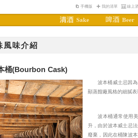
手機版
我的清單
線上
殊風味介紹
本桶
(Bourbon Cask)
波本桶威士忌因為
顯蒸餾廠風格的細膩表
波本桶通常使用美國白
升，由於波本威士忌法
廢棄，因此在桶陳波本