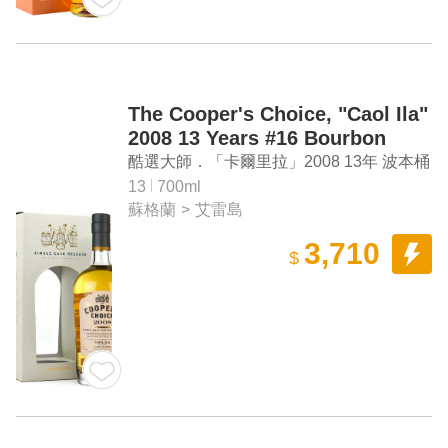
The Cooper's Choice, "Caol Ila"
2008 13 Years #16 Bourbon
Cask Finish Single Malt Scotch
酷選大師．「卡爾里拉」2008 13年 波本桶
Whisky
單一麥芽蘇格蘭威士忌
13
700ml
蘇格蘭
>
艾雷島
3,710
$