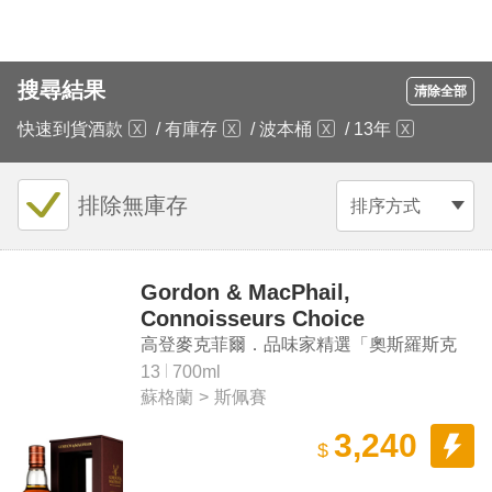
搜尋結果
清除全部
快速到貨酒款
/
有庫存
/
波本桶
/
13年
排除無庫存
排序方式
Gordon & MacPhail,
Connoisseurs Choice
"Auchroisk 2009" Single Malt
高登麥克菲爾．品味家精選「奧斯羅斯克
Scotch Whisky
2009」單一麥芽蘇格蘭威士忌
13
700ml
蘇格蘭
>
斯佩賽
3,240
$