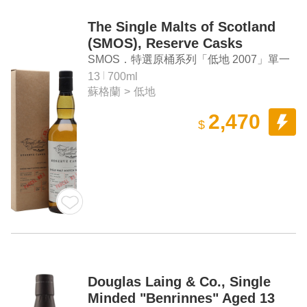
The Single Malts of Scotland
(SMOS), Reserve Casks
"Lowland 2007" Single Malt
SMOS．特選原桶系列「低地 2007」單一
Scotch Whisky
麥芽蘇格蘭威士忌
13
700ml
蘇格蘭
>
低地
2,470
$
Douglas Laing & Co., Single
Minded "Benrinnes" Aged 13