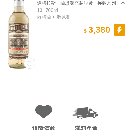
Years Cask Strength Speyside
道格拉斯．蘭恩獨立裝瓶廠．極致系列「本
Single Malt Scotch Whisky
利林」13年 斯佩賽單一麥芽蘇格蘭威士忌
13
700ml
蘇格蘭
>
斯佩賽
原酒
3,380
$
追蹤酒款
滿額免運