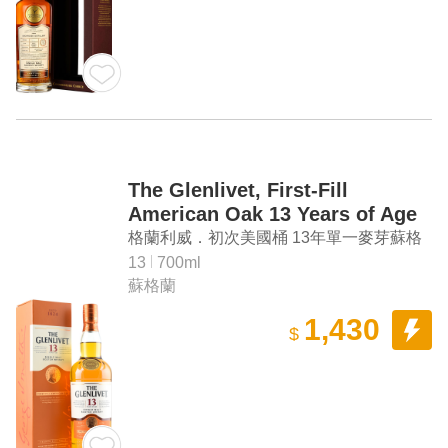
The Glenlivet, First-Fill
American Oak 13 Years of Age
Single Malt Scotch Whisky
格蘭利威．初次美國桶 13年單一麥芽蘇格
蘭威士忌
13
700ml
蘇格蘭
1,430
$